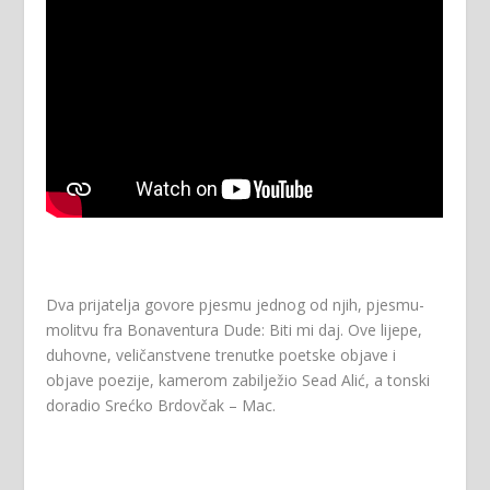
Dva prijatelja govore pjesmu jednog od njih, pjesmu-
molitvu fra Bonaventura Dude: Biti mi daj. Ove lijepe,
duhovne, veličanstvene trenutke poetske objave i
objave poezije, kamerom zabilježio Sead Alić, a tonski
doradio Srećko Brdovčak – Mac.