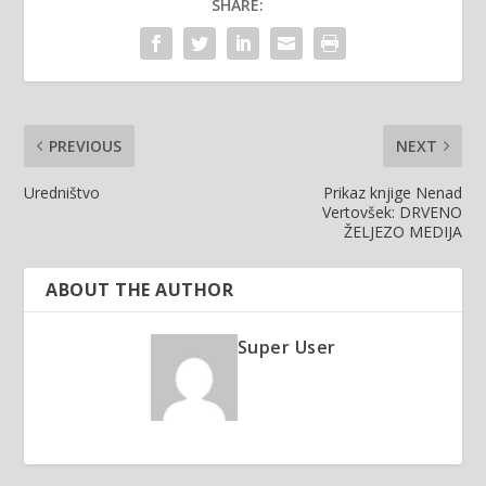
SHARE:
PREVIOUS
NEXT
Uredništvo
Prikaz knjige Nenad
Vertovšek: DRVENO
ŽELJEZO MEDIJA
ABOUT THE AUTHOR
Super User