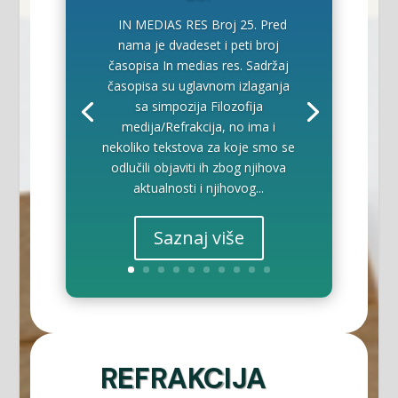
IN MEDIAS RES Broj 25. Pred
nama je dvadeset i peti broj
časopisa In medias res. Sadržaj
časopisa su uglavnom izlaganja
sa simpozija Filozofija
medija/Refrakcija, no ima i
nekoliko tekstova za koje smo se
odlučili objaviti ih zbog njihova
aktualnosti i njihovog...
Saznaj više
REFRAKCIJA