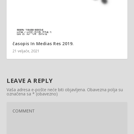
časopis In Medias Res 2019.
21 veljače, 2021
LEAVE A REPLY
Vaša adresa e-pošte neće biti objavljena.
Obavezna polja su
označena sa
* (obavezno)