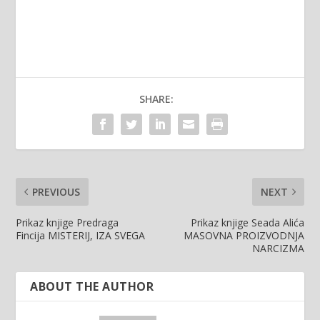
SHARE:
PREVIOUS
NEXT
Prikaz knjige Predraga
Prikaz knjige Seada Alića
Fincija MISTERIJ, IZA SVEGA
MASOVNA PROIZVODNJA
NARCIZMA
ABOUT THE AUTHOR