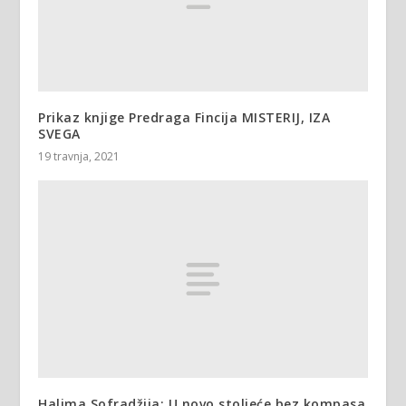
Prikaz knjige Predraga Fincija MISTERIJ, IZA
SVEGA
19 travnja, 2021
Halima Sofradžija: U novo stoljeće bez kompasa