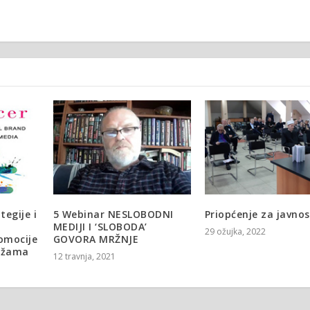
tegije i
5 Webinar NESLOBODNI
Priopćenje za javnos
MEDIJI I ‘SLOBODA’
29 ožujka, 2022
romocije
GOVORA MRŽNJE
ežama
12 travnja, 2021