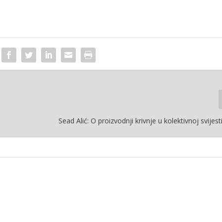
Sead Alić: O proizvodnji krivnje u kolektivnoj svijes