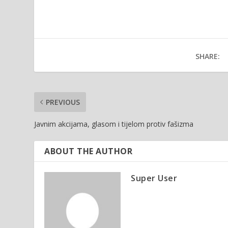
SHARE:
PREVIOUS
Javnim akcijama, glasom i tijelom protiv fašizma
ABOUT THE AUTHOR
Super User