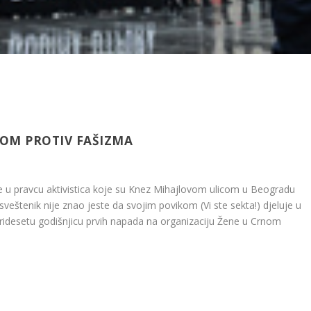
LOM PROTIV FAŠIZMA
e u pravcu aktivistica koje su Knez Mihajlovom ulicom u Beogradu
i sveštenik nije znao jeste da svojim povikom (Vi ste sekta!) djeluje u
tridesetu godišnjicu prvih napada na organizaciju Žene u Crnom