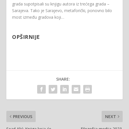
grada supotpisali su knjigu autora iz trećega grada –
Sarajeva. Tako je Sarajevo, metaforički, ponovno bilo
most između gradova koji…
OPŠIRNIJE
SHARE:
PREVIOUS
NEXT
Sead Alić: Knjiga koja će
Filozofija medija 2023.