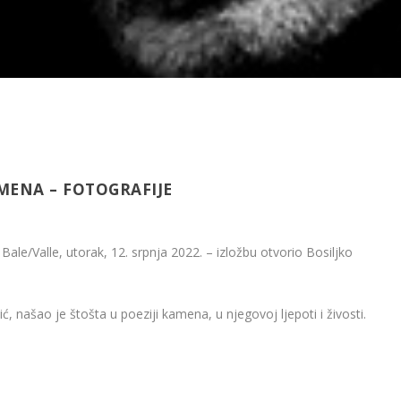
MENA – FOTOGRAFIJE
le/Valle, utorak, 12. srpnja 2022. – izložbu otvorio Bosiljko
ć, našao je štošta u poeziji kamena, u njegovoj ljepoti i živosti.