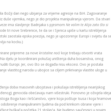
avila Božji dan nego ubijanja za vrijeme agresije na BiH. Zagovaranje
z duše vjernika, nego je dio projekta manipuliranja vjerom. Da stvari
e veze ima slavljenje Badnjaka s pjesmom
Ne volim te Alija zato što si
e tri nove Srebrenice, te da se i Sjenica upiše u kartu istrebljenja
ski zaostala epska poezija, nego je upozorenje Europi i svijetu da s
vlja na kocku.)
inirane pripreme za nove
kristalne noći
koje trebaju otvoriti vrata
la… Na djelu je koordinirani pokušaj uništenja duha bosanstva, onog
diti Europi. Jer, ovo što se događa nisu ekscesi. Ovo je postala
je vlastitog naroda u ubojice sa ciljem prikrivanja vlastite uloge u
ođenja doba masovnih ubojstava i pokušaja istrebljenja nearijskog
uđenog) genocida obećavaju nam višestruki. Ponovno je oživjela idej
edi istoga Boga kao i kršćanstvo, vjere koja poštuje Isusa i koja hramov
 odobrenje manipuliranim ljudima da pod krinkom obrane vjere i
ičkog huškača početka 21 stoljeća. Ne budimo saučesnici u novim