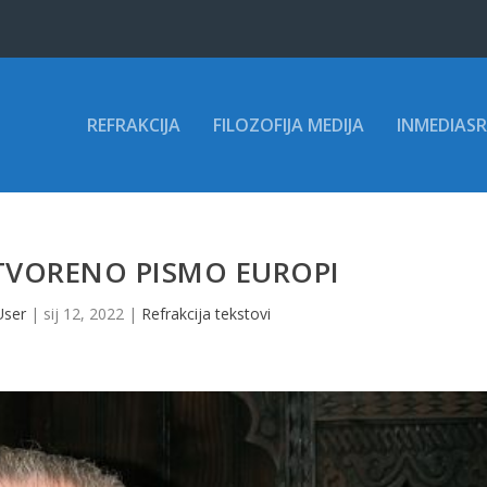
REFRAKCIJA
FILOZOFIJA MEDIJA
INMEDIASR
OTVORENO PISMO EUROPI
User
|
sij 12, 2022
|
Refrakcija tekstovi