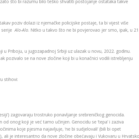
zato što bi razumu bilo teško shvatiti postojanje ostataka takve
akav poziv dolazi iz njemačke policijske postaje, ta bi vijest više
e serije
Alo-Alo
. Nitko u takvo što ne bi povjerovao jer smo, ipak, u 21
ji u Priboju, u jugozapadnoj Srbiji uz ulazak u novu, 2022. godinu.
ipak pozivalo se na nove zločine koji bi u konačnici vodili istrebljenju
u stihovi:
resiji’) zagovaraju trostruko ponavljanje srebreničkog genocida.
 od onog koji je već tamo učinjen. Genocidu se ‘tepa’ i zaziva
činima koje pjesma najavljuje, ‘ne bi sudjelovali’ (bili bi opet
 ali je interesantno da nove zločine obećavaju i Vukovaru u Hrvatsko