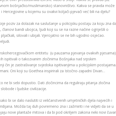
glavnom bošnjačko/muslimansko) stanovništvo. Kakva se pravda može
i Hercegovine u kojemu su ovakvi koljači-pjevači već bili na djelu?
je poziv za dolazak na saslušanje u policijsku postaju za koju zna d
članovi bandi ubojica, ljudi koji su se na razne načine ogriješili o
pljačkali, silovali i ubijali. Vjerojatno se ne bih ugodno osjećao.
eljudi.
bosanskohercegovačkom entitetu (u pauzama pjevanja ovakvih pjesama)
 ih ispitivali o takozvanim zločinima Bošnjaka nad srpskim
ji čin je zastrašivanje svjedoka ispitivanjima u policijskim postajama
limani. Oni koji su Goethea inspirirali za Istočno-zapadni Divan…
 ne bi sebi dopustio. Dati zločincima da reguliraju pitanja zločina
slobode i ljudske civilizacije.
ko bi se dalo naslutiti iz veličanstvenih umjetničkih djela najvećih i
ridijana. Možda taj duh povremeno zna i zažmiriti i ne vidjeti da se u
aju nove plantaže mitova i da bi pod okriljem zakona neki novi čuvar