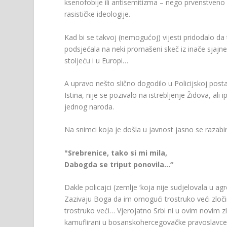
ksenofobije ili antisemitizma – nego prvenstveno 
rasističke ideologije.
Kad bi se takvoj (nemogućoj) vijesti pridodalo da t
podsjećala na neki promašeni skeč iz inače sjajn
stoljeću i u Europi…
A upravo nešto slično dogodilo u Policijskoj posta
Istina, nije se pozivalo na istrebljenje Židova, ali 
jednog naroda.
Na snimci koja je došla u javnost jasno se razabir
"Srebrenice, tako si mi mila,
Dabogda se triput ponovila…“
Dakle policajci (zemlje ‘koja nije sudjelovala u ag
Zazivaju Boga da im omogući trostruko veći zločin
trostruko veći… Vjerojatno Srbi ni u ovim novim zlo
kamuflirani u bosanskohercegovačke pravoslavce),