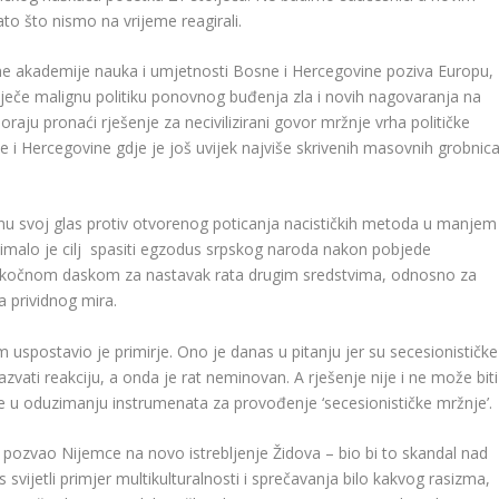
o što nismo na vrijeme reagirali.
e akademije nauka i umjetnosti Bosne i Hercegovine poziva Europu,
priječe malignu politiku ponovnog buđenja zla i novih nagovaranja na
moraju pronaći rješenje za necivilizirani govor mržnje vrha političke
ne i Hercegovine gdje je još uvijek najviše skrivenih masovnih grobnic
ignu svoj glas protiv otvorenog poticanja nacističkih metoda u manjem
imalo je cilj spasiti egzodus srpskog naroda nakon pobjede
dskočnom daskom za nastavak rata drugim sredstvima, odnosno za
 prividnog mira.
 uspostavio je primirje. Ono je danas u pitanju jer su secesionističke
zvati reakciju, a onda je rat neminovan. A rješenje nije i ne može biti
je u oduzimanju instrumenata za provođenje ‘secesionističke mržnje’.
 pozvao Nijemce na novo istrebljenje Židova – bio bi to skandal nad
ijetli primjer multikulturalnosti i sprečavanja bilo kakvog rasizma,