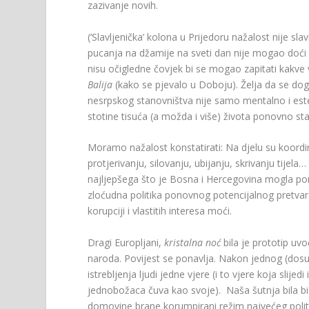
zazivanje novih.
(‘Slavljenička’ kolona u Prijedoru nažalost nije sl
pucanja na džamije na sveti dan nije mogao doći i
nisu očigledne čovjek bi se mogao zapitati kakv
Balija
(kako se pjevalo u Doboju). Želja da se dogod
nesrpskog stanovništva nije samo mentalno i estet
stotine tisuća (a možda i više) života ponovno sta
Moramo nažalost konstatirati: Na djelu su koord
protjerivanju, silovanju, ubijanju, skrivanju tije
najljepšega što je Bosna i Hercegovina mogla ponu
zloćudna politika ponovnog potencijalnog pretvaran
korupciji i vlastitih interesa moći.
Dragi Europljani,
kristalna noć
bila je prototip uv
naroda. Povijest se ponavlja. Nakon jednog (dos
istrebljenja ljudi jedne vjere (i to vjere koja slij
jednobožaca čuva kao svoje). Naša šutnja bila bi
domovine brane korumpirani režim najvećeg polit