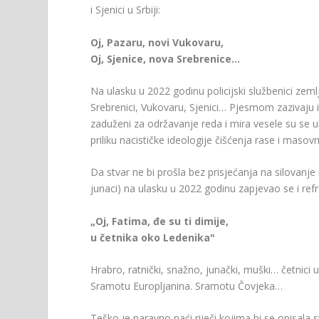
i Sjenici u Srbiji:
Oj, Pazaru, novi Vukovaru,
Oj, Sjenice, nova Srebrenice…
Na ulasku u 2022 godinu policijski službenici zemlj
Srebrenici, Vukovaru, Sjenici… Pjesmom zazivaju i 
zaduženi za održavanje reda i mira vesele su se ubi
priliku nacističke ideologije čišćenja rase i masovnog
Da stvar ne bi prošla bez prisjećanja na silovanje
junaci) na ulasku u 2022 godinu zapjevao se i ref
„Oj, Fatima, đe su ti dimije,
u četnika oko Ledenika"
Hrabro, ratnički, snažno, junački, muški… četnici
Sramotu Europljanina. Sramotu Čovjeka…
Teško je naravno naći riječi kojima bi se opisala sv