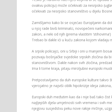
ovakvu policiju) može očekivati za nesrpsko (u
očekivati za nesrpsko stanovništvo u dijelu Bosne 
Zamišljamo kako bi se osjećao Europljanin da dobi
u njoj rade bivši kriminalci, novopečeni narkomani, 
zakon, a neki od njih (prema vlastitim ‘stihovima’) 
Trebao bi dakle ići u kuću zakona kojom vladaju n
A srpski policajci, oni u Srbiji i oni u manjem 
pozivaju bošnjačke svjedoke srpskih zločina da bi
stanovništvom. Dakle nakon svih zločina, predzadn
Ima li tome kraja, pitaju miroljubivi europski mus
Pretpostavljamo da duh europske kulture takvo što
vjerojatno je najviši oblik hipokrizije ideja zakona, 
Europski duh međutim kao da i nije baš tako čist ka
najljepših djela umjetnosti svih vremena i svih me
njegovu susjedstvu peku nove rakije mržnje, uzgaj