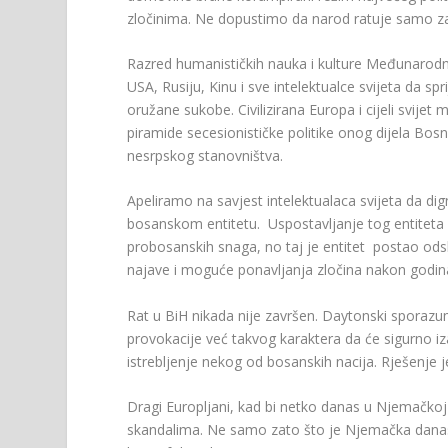
zločinima. Ne dopustimo da narod ratuje samo zat
Razred humanističkih nauka i kulture Međunarodn
USA, Rusiju, Kinu i sve intelektualce svijeta da s
oružane sukobe. Civilizirana Europa i cijeli svijet 
piramide secesionističke politike onog dijela Bos
nesrpskog stanovništva.
Apeliramo na savjest intelektualaca svijeta da d
bosanskom entitetu. Uspostavljanje tog entiteta 
probosanskih snaga, no taj je entitet postao o
najave i moguće ponavljanja zločina nakon godina
Rat u BiH nikada nije završen. Daytonski sporazum
provokacije već takvog karaktera da će sigurno iza
istrebljenje nekog od bosanskih nacija. Rješenje 
Dragi Europljani, kad bi netko danas u Njemačkoj
skandalima. Ne samo zato što je Njemačka danas sv