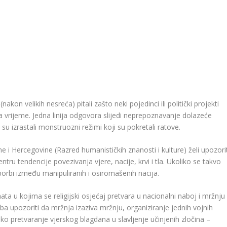
kon velikih nesreća) pitali zašto neki pojedinci ili politički projekti
 na vrijeme. Jedna linija odgovora slijedi neprepoznavanje dolazeće
su izrastali monstruozni režimi koji su pokretali ratove.
 Hercegovine (Razred humanističkih znanosti i kulture) želi upozorit
ru tendencije povezivanja vjere, nacije, krvi i tla. Ukoliko se takvo
orbi između manipuliranih i osiromašenih nacija.
ata u kojima se religijski osjećaj pretvara u nacionalni naboj i mržnju
a upozoriti da mržnja izaziva mržnju, organiziranje jednih vojnih
vako pretvaranje vjerskog blagdana u slavljenje učinjenih zločina –