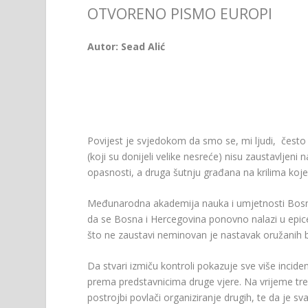
OTVORENO PISMO EUROPI
Autor: Sead Alić
Povijest je svjedokom da smo se, mi ljudi, često (na
(koji su donijeli velike nesreće) nisu zaustavljeni
opasnosti, a druga šutnju građana na krilima koje 
Međunarodna akademija nauka i umjetnosti Bosne i
da se Bosna i Hercegovina ponovno nalazi u epicent
što ne zaustavi neminovan je nastavak oružanih b
Da stvari izmiču kontroli pokazuje sve više inciden
prema predstavnicima druge vjere. Na vrijeme treb
postrojbi povlači organiziranje drugih, te da je s