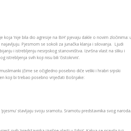
e koja ‘nije bila dio agresije na BiH’ pjevaju dakle o novim zločinima: 
najavljuju. Pjesmom se sokoli za junačka klanja i silovanja. Ljudi
janju i istrebljenju nesrpskog stanovništva. Izvršna vlast na sliku i
 istrebljenja svih koji nisu bili ‘čistokrvni’.
 muslimanki (čime se očigledno posebno diče veliki i hrabri srpski
ren koji bi trebao posebno vrijeđati Bošnjake:
 u ‘pjesmu’ stavljaju svoju sramotu. Sramotu predstavnika svog naroda
ijest ovih ‘predstavnika izvršne vlasti u Srbiji’. Kakva se pravda (uz