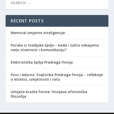
RECENT POSTS
Nemoral umjetne inteligencije
Poruke iz medijske špilje – kada i zašto odvajamo
našu stvarnost i komunikaciju?
Elektronička špilja Predraga Fincija
Finci i Adorno: Esejistika Predraga Fincija – refleksije
o estetici, umjetnosti i ratu
Umijeće kratke forme: Fincijeva aforistička
filozofija