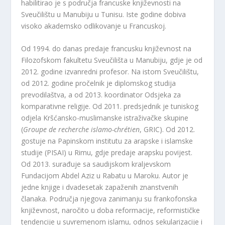
habilitirao je s područja francuske književnosti na
Sveučilištu u Manubiju u Tunisu. Iste godine dobiva
visoko akademsko odlikovanje u Francuskoj.
Od 1994. do danas predaje francusku književnost na
Filozofskom fakultetu Sveučilišta u Manubiju, gdje je od
2012. godine izvanredni profesor. Na istom Sveučilištu,
od 2012. godine pročelnik je diplomskog studija
prevodilaštva, a od 2013. koordinator Odsjeka za
komparativne religije. Od 2011. predsjednik je tuniskog
odjela Kršćansko-muslimanske istraživačke skupine
(
Groupe de recherche islamo-chrétien
, GRIC). Od 2012.
gostuje na Papinskom institutu za arapske i islamske
studije (PISAI) u Rimu, gdje predaje arapsku povijest.
Od 2013. surađuje sa saudijskom kraljevskom
Fundacijom Abdel Aziz u Rabatu u Maroku. Autor je
jedne knjige i dvadesetak zapaženih znanstvenih
članaka. Područja njegova zanimanju su frankofonska
književnost, naročito u doba reformacije, reformističke
tendencije u suvremenom islamu, odnos sekularizacije i