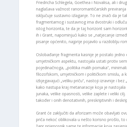
Friedricha Schlegela, Goethea i Novalisa, ali i dr
naglašava važnost ranoromantičarskih previranja 
isključuje sustavno izlaganje. To ne znači da je ta
fragmentarnog i sustavnog ima dvostruki i odlučuju
istog horizonta, te da je taj horizont sam horizon
ih i Grant, napominjući kako se „natjecanje izmeđ
pisanje općenito, najprije pojavilo u razdoblju r
Oslobađanje fragmenta kasnije je postalo jedno o
umjetničkom aspektu, nastojala ustati protiv sem
pojedinačnoga, „politika malih pomaka“, minimaliza
filozofskom, umjetničkom i političkom smislu, a knji
izbjegavajući „veliku priču“, nastoji izravnije i be
kako nastupa kraj metanaracije koja je nastojala o
junaka, velike opasnosti, velike zaplete i veliki cil
također i onih denotativnih, preskriptivnih i deskri
Grant će zaključiti da aforizam može obavljati ov
priča nekoć oblikovala u nešto korisno prošlo, t
žanr prijenosnik same te informacije koja zasjenj