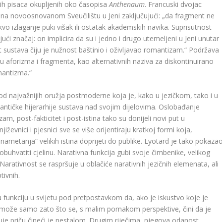
ugih pisaca okupljenih oko časopisa
Anthenaum
. Francuski dvojac
na novoosnovanom Sveučilištu u Jeni zaključujući: „da fragment ne
kvo izlaganje puki višak ili ostatak akademskih navika. Suprisutnost
ći značaj: on implicira da su i jedno i drugo utemeljeni u Jeni unutar
t sustava čiju je nužnost baštinio i oživljavao romantizam.“ Podržava
u aforizma i fragmenta, kao alternativnih naziva za diskontinuirano
omantizma.“
d najvažnijih oružja postmoderne koja je, kako u jezičkom, tako i u
antičke hijerarhije sustava nad svojim dijelovima. Oslobađanje
m, post-fakticitet i post-istina tako su donijeli novi put u
ževnici i pjesnici sve se više orijentiraju kratkoj formi koja,
z „nametanja“ velikih istina doprijeti do publike. Lyotard je tako pokaza
buhvatiti cjelinu. Narativna funkcija gubi svoje čimbenike, velikog
j. Narativnost se raspršuje u oblačiće narativnih jezičnih elemenata, ali
ptivnih.
u funkciju u svijetu pod pretpostavkom da, ako je iskustvo koje je
o može samo zato što se, s malim pomakom perspektive, čini da je
uje priču čineći je nestalom. Drugim riječima, njegova odanost