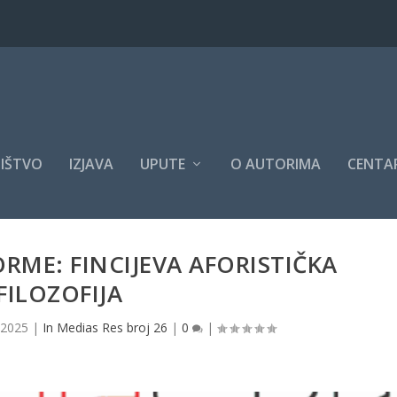
IŠTVO
IZJAVA
UPUTE
O AUTORIMA
CENTAR
ORME: FINCIJEVA AFORISTIČKA
FILOZOFIJA
 2025
|
In Medias Res broj 26
|
0
|