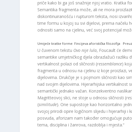
priče kako bi ga još snažnije njoj vratio. Kratka
Semantika fragmenta može, ali ne mora proizlaziti
diskontinuiranošću i rupturom teksta, nosi izvanhi
time formu u kojoj su svi dijelovi, prema načelu h
odnositi samo na cjelinu, već svoj potencijal mo
Umijeće kratke forme: Fincijeva aforistička filozofija
Preu
U čuvenom tekstu
Ovo nije lula
, Foucault će demon
semantike umjetničkog djela obrazlažući razliku 
vertikalnost polazi od sličnosti (
ressemblance
) koj
fragmenta u odnosu na cjelinu iz koje proizlazi, ve
dijelovima. Drukčije je s pojmom sličnosti kao si
nad svojim dijelovima. Hijerarhijska vertikalnost
semantički jednako važan. Konzekventno naslikana 
Magritteovoj slici, ne stoje u odnosu sličnosti (
re
(
similitude
). One supostoje kao horizontalno jednak
svojoj prirodi opire logičnom slijedu i hijerarhiji 
posvuda, aforizam nam također omogućuje putov
tema, disciplina i žanrova, razdoblja i mjesta.“