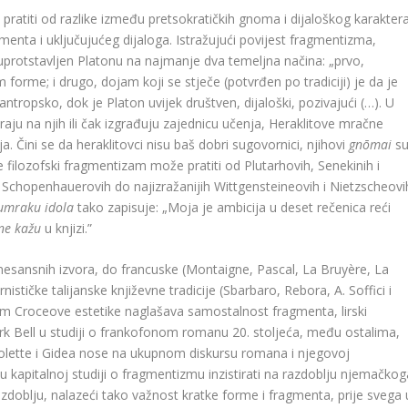
 pratiti od razlike između pretsokratičkih gnoma i dijaloškog karakter
menta i uključujućeg dijaloga. Istražujući povijest fragmentizma,
protstavljen Platonu na najmanje dva temeljna načina: „prvo,
 forme; i drugo, dojam koji se stječe (potvrđen po tradiciji) je da je
ropsko, dok je Platon uvijek društven, dijaloški, pozivajući (…). U
aju na njih ili čak izgrađuju zajednicu učenja, Heraklitove mračne
a. Čini se da heraklitovci nisu baš dobri sugovornici, njihovi
gnōmai
s
 filozofski fragmentizam može pratiti od Plutarhovih, Senekinih i
 Schopenhauerovih do najizražanijih Wittgensteineovih i Nietzscheovi
umraku idola
tako zapisuje: „Moja je ambicija u deset rečenica reći
ne kažu
u knjizi.”
renesansnih izvora, do francuske (Montaigne, Pascal, La Bruyère, La
ističke talijanske književne tradicije (Sbarbaro, Rebora, A. Soffici i
em Croceove estetike naglašava samostalnost fragmenta, lirski
ark Bell u studiji o frankofonom romanu 20. stoljeća, među ostalima,
Colette i Gidea nose na ukupnom diskursu romana i njegovoj
 u kapitalnoj studiji o fragmentizmu inzistirati na razdoblju njemačkog
oblju, nalazeći tako važnost kratke forme i fragmenta, prije svega 