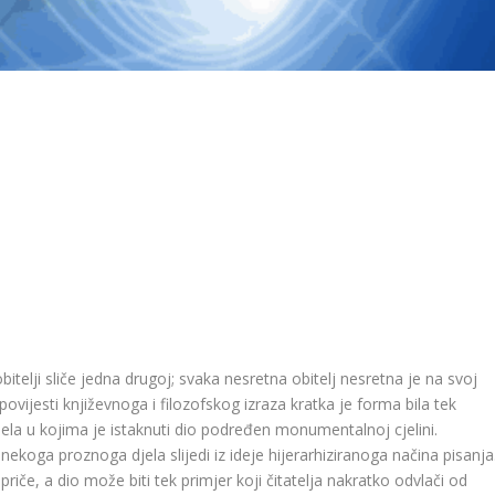
telji sliče jedna drugoj; svaka nesretna obitelj nesretna je na svoj
povijesti književnoga i filozofskog izraza kratka je forma bila tek
la u kojima je istaknuti dio podređen monumentalnoj cjelini.
nekoga proznoga djela slijedi iz ideje hijerarhiziranoga načina pisanja
riče, a dio može biti tek primjer koji čitatelja nakratko odvlači od