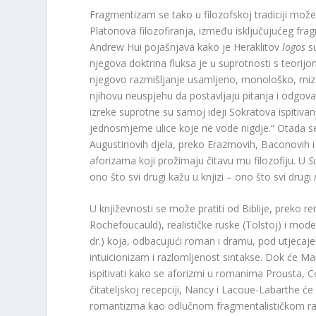
Fragmentizam se tako u filozofskoj tradiciji može
Platonova filozofiranja, između isključujućeg frag
Andrew Hui pojašnjava kako je Heraklitov
logos
su
njegova doktrina fluksa je u suprotnosti s teorijom
njegovo razmišljanje usamljeno, monološko, mizant
njihovu neuspjehu da postavljaju pitanja i odgovar
izreke suprotne su samoj ideji Sokratova ispitivanj
jednosmjerne ulice koje ne vode nigdje.“ Otada se
Augustinovih djela, preko Erazmovih, Baconovih i
aforizama koji prožimaju čitavu mu filozofiju. U
S
ono što svi drugi kažu u knjizi – ono što svi drugi
U književnosti se može pratiti od Biblije, preko 
Rochefoucauld), realističke ruske (Tolstoj) i modern
dr.) koja, odbacujući roman i dramu, pod utjecaj
intuicionizam i razlomljenost sintakse. Dok će M
ispitivati kako se aforizmi u romanima Prousta, 
čitateljskoj recepciji, Nancy i Lacoue-Labarthe će
romantizma kao odlučnom fragmentalističkom razd