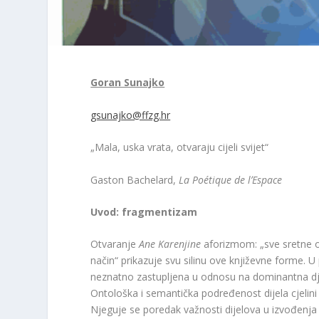
Goran Sunajko
gsunajko@ffzg.hr
„Mala, uska vrata, otvaraju cijeli svijet“
Gaston Bachelard,
La Poétique de lʼEspace
Uvod: fragmentizam
Otvaranje
Ane Karenjine
aforizmom: „sve sretne obi
način“ prikazuje svu silinu ove književne forme. U 
neznatno zastupljena u odnosu na dominantna dje
Ontološka i semantička podređenost dijela cjelini 
Njeguje se poredak važnosti dijelova u izvođenja p