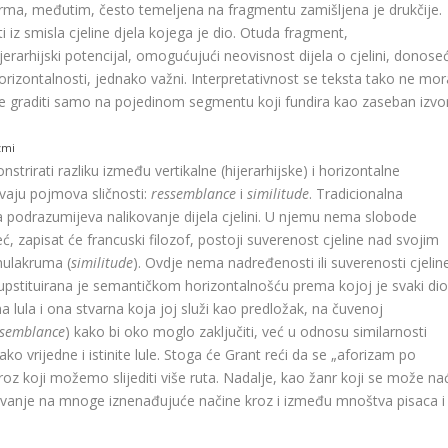
 forma, međutim, često temeljena na fragmentu zamišljena je drukčije.
 iz smisla cjeline djela kojega je dio. Otuda fragment,
jerarhijski potencijal, omogućujući neovisnost dijela o cjelini, donoseć
orizontalnosti, jednako važni. Interpretativnost se teksta tako ne mor
že graditi samo na pojedinom segmentu koji fundira kao zaseban izvor
zmi
strirati razliku između vertikalne (hijerarhijske) i horizontalne
dvaju pojmova sličnosti:
ressemblance
i
similitude
. Tradicionalna
a podrazumijeva nalikovanje dijela cjelini. U njemu nema slobode
ć, zapisat će francuski filozof, postoji suverenost cjeline nad svojim
mulakruma (
similitude
). Ovdje nema nadređenosti ili suverenosti cjelin
 supstituirana je semantičkom horizontalnošću prema kojoj je svaki di
lula i ona stvarna koja joj služi kao predložak, na čuvenoj
ssemblance
) kako bi oko moglo zaključiti, već u odnosu similarnosti
o vrijedne i istinite lule. Stoga će Grant reći da se „aforizam po
i kroz koji možemo slijediti više ruta. Nadalje, kao žanr koji se može na
anje na mnoge iznenađujuće načine kroz i između mnoštva pisaca i