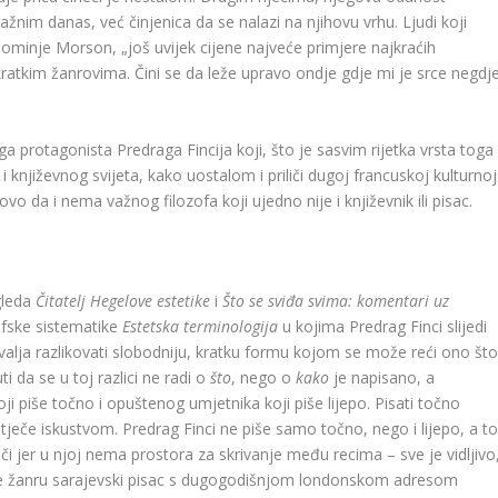
važnim danas, već činjenica da se nalazi na njihovu vrhu. Ljudi koji
napominje Morson, „još uvijek cijene najveće primjere najkraćih
ratkim žanrovima. Čini se da leže upravo ondje gdje mi je srce negdj
a protagonista Predraga Fincija koji, što je sasvim rijetka vrsta toga
književnog svijeta, kako uostalom i priliči dugoj francuskoj kulturnoj
o da i nema važnog filozofa koji ujedno nije i književnik ili pisac.
ogleda
Čitatelj Hegelove estetike
i
Što se sviđa svima: komentari uz
afske sistematike
Estetska terminologija
u kojima Predrag Finci slijedi
valja razlikovati slobodniju, kratku formu kojom se može reći ono št
 da se u toj razlici ne radi o
što
, nego o
kako
je napisano, a
ji piše točno i opuštenog umjetnika koji piše lijepo. Pisati točno
 stječe iskustvom. Predrag Finci ne piše samo točno, nego i lijepo, a t
riči jer u njoj nema prostora za skrivanje među recima – sve je vidljivo
 se žanru sarajevski pisac s dugogodišnjom londonskom adresom