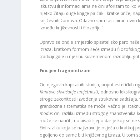
iskustvu ili informacijama ne čini aforizam toliko 
rijetko čitaju duge knjige pa čak i kratke priče, 
književnih žanrova. Odavno sam fasciniran ovim k
između književnosti i filozofije.“
Upravo se ondje smjestilo spisateljsko pero našeg
izraza, kratkom formom šeće između filozofskog i 
tradiciji gdje u njezinu suvremenom razdoblju gotov
Fincijev fragmentizam
Od njegovih kapitalnih studija, poput estetičkih 
Kantovo shvaćanje umjetnosti
, odnosno leksikogr
stroge zakonitosti izvođenja strukovna sadržaja, 
grandiozna sistematika ne može. Važno je istaknuti
modus
čini razliku između strogog znanstvenika ko
može se naučiti, no pisati lijepo dar je koji se ne
čini razliku koja se najizravnije osjeća u kratkoj p
ogoljeno do same biti književnog izraza. U tom