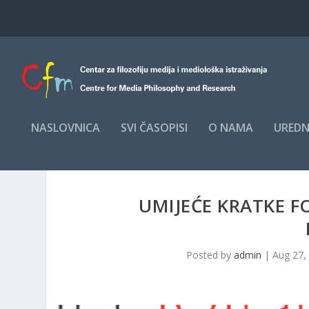
NASLOVNICA
SVI ČASOPISI
O NAMA
UREDN
UMIJEĆE KRATKE F
Posted by
admin
|
Aug 27,