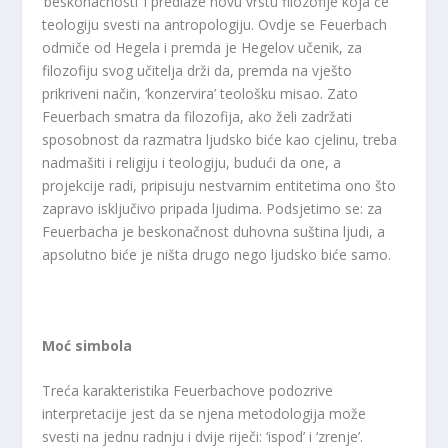
‘beskonačnosti’ i predlaže novu vrstu filozofije koja će
teologiju svesti na antropologiju. Ovdje se Feuerbach
odmiče od Hegela i premda je Hegelov učenik, za
filozofiju svog učitelja drži da, premda na vješto
prikriveni način, ‘konzervira’ teološku misao. Zato
Feuerbach smatra da filozofija, ako želi zadržati
sposobnost da razmatra ljudsko biće kao cjelinu, treba
nadmašiti i religiju i teologiju, budući da one, a
projekcije radi, pripisuju nestvarnim entitetima ono što
zapravo isključivo pripada ljudima. Podsjetimo se: za
Feuerbacha je beskonačnost duhovna suština ljudi, a
apsolutno biće je ništa drugo nego ljudsko biće samo.
Moć simbola
Treća karakteristika Feuerbachove podozrive
interpretacije jest da se njena metodologija može
svesti na jednu radnju i dvije riječi: ‘ispod’ i ‘zrenje’.