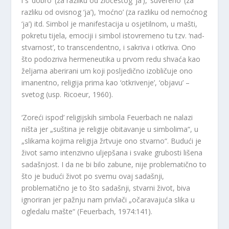
i s ‘dobro’ (za razliku od zločestog ‘ja’), ‘suvereno’ (za
razliku od ovisnog ‘ja’), ‘moćno’ (za razliku od nemoćnog
‘ja’) itd. Simbol je manifestacija u osjetilnom, u mašti,
pokretu tijela, emociji i simbol istovremeno tu tzv. ‘nad-
stvarnost’, to transcendentno, i sakriva i otkriva. Ono
što podozriva hermeneutika u prvom redu shvaća kao
željama aberirani um koji posljedično izobličuje ono
imanentno, religija prima kao ‘otkrivenje’, ‘objavu’ –
svetog (usp. Ricoeur, 1960).
‘Zoreći ispod’ religijskih simbola Feuerbach ne nalazi
ništa jer „suština je religije obitavanje u simbolima“, u
„slikama kojima religija žrtvuje ono stvarno“. Budući je
život samo intenzivno uljepšana i svake grubosti lišena
sadašnjost. I da ne bi bilo zabune, nije problematično to
što je budući život po svemu ovaj sadašnji,
problematično je to što sadašnji, stvarni život, biva
ignoriran jer pažnju nam privlači „očaravajuća slika u
ogledalu mašte“ (Feuerbach, 1974:141).