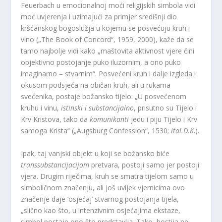
Feuerbach u emocionalnoj moći religijskih simbola vidi
moć uvjerenja i uzimajući za primjer središnji dio
kršćanskog bogoslužja u kojemu se posvećuju kruh i
vino („The Book of Concord“, 1959, 2000), kaže da se
tamo najbolje vidi kako „maštovita aktivnost vjere čini
objektivno postojanje puko iluzornim, a ono puko
imaginarno – stvarnim“. Posvećeni kruh i dalje izgleda i
okusom podsjeća na običan kruh, ali u rukama
svećenika, postaje božansko tijelo: „U posvećenom
kruhu i vinu,
istinski i substancijalno
, prisutno su Tijelo i
Krv Kristova, tako da
komunikanti
jedu i piju Tijelo i Krv
samoga Krista“ („Augsburg Confession“, 1530;
ital.D.K
.).
Ipak, taj vanjski objekt u koji se božansko biće
transsubstancijacijom
pretvara, postoji samo jer postoji
vjera. Drugim riječima, kruh se smatra tijelom samo u
simboličnom značenju, ali još uvijek vjernicima ovo
značenje daje ‘osjećaj’ stvarnog postojanja tijela,
„slično kao što, u intenzivnim osjećajima ekstaze,
simbol postaje ono što predstavlja. Tako, hostija ne