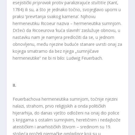
esejistički
pripravak
protiv paralizirajuće
stultitie
(Kant,
1784) ili su, a što je jednako točno, svojeglavo uporni u
praksi ‘prevrtanja svakog kamena’. Njihovu
hermeneutiku Ricoeur naziva – hermeneutika sumnjom.
Držeći da Ricoeurova ‘kuća slavnih’ zaslužuje obnovu, u
nastavku nam je namjera predložiti da se, u jednom
obnovljenu, među njezine buduće stanare uvrsti onaj za
kojega smatramo da bez njega „sumnjičave
hermeneutike“ ne bi ni bilo: Ludwig Feuerbach.
II.
Feuerbachova hermeneutika sumnjom, točnije njezini
nalazi, strahom, prvo religijskih a onda političkih
hijerarhija, do danas vješto odloženi na onaj dio police
s knjigama s ostalim sumnjivim, heretičnim i nedajbože
ateističkim i anarhističkih štivom – sredinom su 19.
stoljeća proželi njemačke
omladince
koji su u