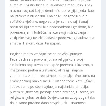
sumnje’, (uvrstio Ricoeur Feuerbacha među njih ili ne)
nisu na svoj rad koji je demistificirao religiju gledali kao
na intelektualnu vježbu ili na priliku da razviju svoje
sofističke vještine, nego su, a jer su na ovaj ili onaj
način religiju smatrali bilo nedostatkom i greškom, bilo
poremećajem i bolešću, nalaze svojih istraživanja i
zaključke svog uvijek i nadasve podozrivog naukovanja
smatrali lijekom, držali terapijom.
Pogledajmo to vraćajući se na prijašnji primjer:
Feuerbach se s pravom ljuti na religiju koja svojim
simbolima objektivno postojeće pretvara u iluzorno, a
imaginarno pretvara u stvarno, ali religiji najviše
zamjera na zloupotrebi simbola te posljedično tomu na
emocionalnoj manipulaciji. Sukladno tome kaže: „Čak i
ljubav, sama po sebi najdublja, najistinitija emocija,
putem religioznosti postaje samo prividna, iluzorna, jer
religiozna ljubav se daje čovjeku samo zbog boga, tako
da je samo prividno dana čovjeku, ali u stvarnosti