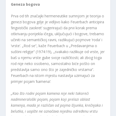
Geneza bogova
Prva od tih značajki hermeneutike sumnjom je teorija o
genezi bogova gdje je vidljivo kako Feuerbach anticipira
‘lingvistički zaokret’ sugerirajući da prvi korak prema
otkrivanju porijekla ičega, uključujući i bogove, trebamo
učiniti na semantičkoj ravni, razlikujući pojmove ‘roda’ i
‘vrste’. „Rod se“, kaže Feuerbach u „Predavanjima o
suštini religije“ (1974:19), „svakako razlikuje od vrste, jer
baš u njemu vrste gube svoje različitosti; ali zbog toga
rod nije neko osobeno, samostalno biće pošto on
predstavlja samo ono što je zajedničko vrstama“.
Feuerbach na istom mjestu nastavlja uzimajući za
primjer pojam ‘kamena’:
„Kao što rodni pojam kamena nije neki takoreći
nadmineraloški pojam, pojam koji prelazi oblast
kamenja, mada je različan od pojma šljunka, krečnjaka i
belutka, i uopšte ne označava nijednu određenu vrstu