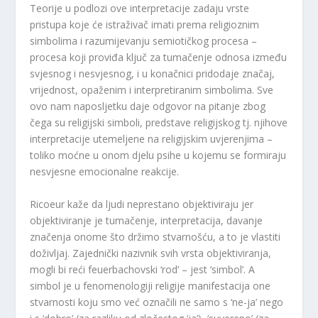
Teorije u podlozi ove interpretacije zadaju vrste
pristupa koje će istraživač imati prema religioznim
simbolima i razumijevanju semiotičkog procesa –
procesa koji proviđa ključ za tumačenje odnosa između
svjesnog i nesvjesnog, i u konačnici pridodaje značaj,
vrijednost, opaženim i interpretiranim simbolima. Sve
ovo nam naposljetku daje odgovor na pitanje zbog
čega su religijski simboli, predstave religijskog tj. njihove
interpretacije utemeljene na religijskim uvjerenjima –
toliko moćne u onom djelu psihe u kojemu se formiraju
nesvjesne emocionalne reakcije.
Ricoeur kaže da ljudi neprestano objektiviraju jer
objektiviranje je tumačenje, interpretacija, davanje
značenja onome što držimo stvarnošću, a to je vlastiti
doživljaj. Zajednički nazivnik svih vrsta objektiviranja,
mogli bi reći feuerbachovski ‘rod’ – jest ‘simbol’. A
simbol je u fenomenologiji religije manifestacija one
stvarnosti koju smo već označili ne samo s ‘ne-ja’ nego