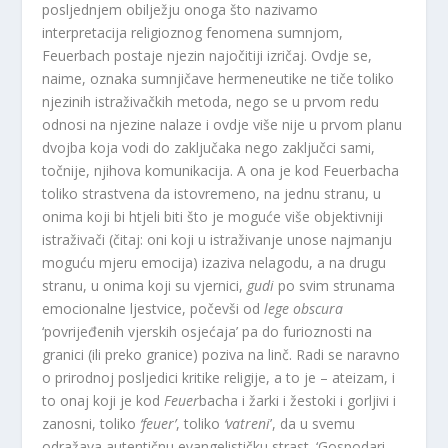
posljednjem obilježju onoga što nazivamo
interpretacija religioznog fenomena sumnjom,
Feuerbach postaje njezin najočitiji izričaj. Ovdje se,
naime, oznaka sumnjičave hermeneutike ne tiče toliko
njezinih istraživačkih metoda, nego se u prvom redu
odnosi na njezine nalaze i ovdje više nije u prvom planu
dvojba koja vodi do zaključaka nego zaključci sami,
točnije, njihova komunikacija. A ona je kod Feuerbacha
toliko strastvena da istovremeno, na jednu stranu, u
onima koji bi htjeli biti što je moguće više objektivniji
istraživači (čitaj: oni koji u istraživanje unose najmanju
moguću mjeru emocija) izaziva nelagodu, a na drugu
stranu, u onima koji su vjernici,
gudi
po svim strunama
emocionalne ljestvice, počevši od
lege obscura
‘povrijeđenih vjerskih osjećaja’ pa do furioznosti na
granici (ili preko granice) poziva na linč. Radi se naravno
o prirodnoj posljedici kritike religije, a to je – ateizam, i
to onaj koji je kod
Feuer
bacha i žarki i žestoki i gorljivi i
zanosni, toliko
‘feuer’
, toliko
‘vatreni
’, da u svemu
odražava autentičnu evangelističku strast. ‘Gospodari