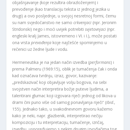
objašnjavanje (koje rezultira obrazloženjem) i
prevođenje (kao translaciju teksta iz jednog jezika u
drugi) a ovo posljednje, u svojoj nesretnoj formi, čemu
su nam svjedočanstvo ne samo
crkvenjaci
(npr. Jeronim
Stridonski) nego i moći uvijek potrebiti
svjetovnjaci
(npr.
engleski kralj James, istovremeno i VI. i I.), može postati
ona vrsta
prevođenja
koje najčešće spominjemo u
rečenici uz žedne ljude i vodu.
Hermeneutika je na jedan način izvedba (
performans
) i
prema Palmeru (1969:15), oblik je tumačenja čak i onda
kad označava tvrdnju, izraz, govor, kazivanje:
„predskazivač koji objavljuje volju bogova, na sebi
svojstven način interpretira božje puteve ljudima, a
talentirani glumac koji izgovara riječi jednog od likova u
drami čini puno više od samog ponavljanja riječi“ (
Ibid
.,
155). Jednako tako, u svakodnevnom govoru kažemo
kako je neki, napr. glazbenik, interpretirao nečiju
kompoziciju i tu interpretaciju, tumačenje, izričaj,
izvedbu, uspoređujemo s nekim drugim izvođačima tog