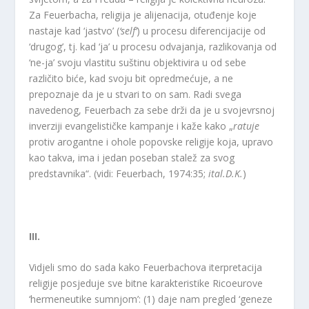
Za Feuerbacha, religija je alijenacija, otuđenje koje
nastaje kad ‘jastvo’ (
‘self’
) u procesu diferencijacije od
‘drugog’, tj. kad ‘ja’ u procesu odvajanja, razlikovanja od
‘ne-ja’ svoju vlastitu suštinu objektivira u od sebe
različito biće, kad svoju bit opredmećuje, a ne
prepoznaje da je u stvari to on sam. Radi svega
navedenog, Feuerbach za sebe drži da je u svojevrsnoj
inverziji evangelističke kampanje i kaže kako „
ratuje
protiv arogantne i ohole popovske religije koja, upravo
kao takva, ima i jedan poseban stalež za svog
predstavnika“. (vidi: Feuerbach, 1974:35;
ital.D.K.
)
III.
Vidjeli smo do sada kako Feuerbachova iterpretacija
religije posjeduje sve bitne karakteristike Ricoeurove
‘hermeneutike sumnjom’: (1) daje nam pregled ‘geneze