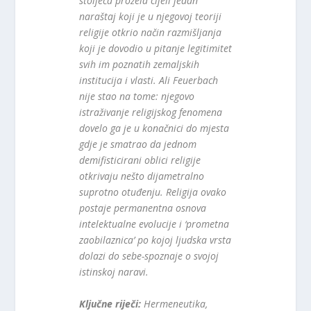
stoljeća prožela cijeli jedan
naraštaj koji je u njegovoj teoriji
religije otkrio način razmišljanja
koji je dovodio u pitanje legitimitet
svih im poznatih zemaljskih
institucija i vlasti. Ali Feuerbach
nije stao na tome: njegovo
istraživanje religijskog fenomena
dovelo ga je u konačnici do mjesta
gdje je smatrao da jednom
demifisticirani oblici religije
otkrivaju nešto dijametralno
suprotno otuđenju. Religija ovako
postaje permanentna osnova
intelektualne evolucije i ‘prometna
zaobilaznica’ po kojoj ljudska vrsta
dolazi do sebe-spoznaje o svojoj
istinskoj naravi.
Ključne riječi:
Hermeneutika,