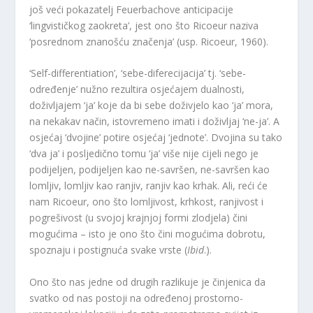
još veći pokazatelj Feuerbachove anticipacije
‘lingvističkog zaokreta’, jest ono što Ricoeur naziva
‘posrednom znanošću značenja’ (usp. Ricoeur, 1960).
‘Self-differentiation’, ‘sebe-diferecijacija’ tj. ‘sebe-
određenje’ nužno rezultira osjećajem dualnosti,
doživljajem ‘ja’ koje da bi sebe doživjelo kao ‘ja’ mora,
na nekakav način, istovremeno imati i doživljaj ‘ne-ja’. A
osjećaj ‘dvojine’ potire osjećaj ‘jednote’. Dvojina su tako
‘dva ja’ i posljedično tomu ‘ja’ više nije cijeli nego je
podijeljen, podijeljen kao ne-savršen, ne-savršen kao
lomljiv, lomljiv kao ranjiv, ranjiv kao krhak. Ali, reći će
nam Ricoeur, ono što lomljivost, krhkost, ranjivost i
pogrešivost (u svojoj krajnjoj formi zlodjela) čini
mogućima – isto je ono što čini mogućima dobrotu,
spoznaju i postignuća svake vrste (
Ibid
.).
Ono što nas jedne od drugih razlikuje je činjenica da
svatko od nas postoji na određenoj prostorno-