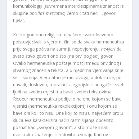
komunikologiji (suvremena interdisciplinarna znanost iz
skupine
ancillae mercatus
) ćemo čitati nečiji „govor
tijela“.
Koliko god ono religijsko u našem svakodnevnom
poistovjećivali s vjerom, čini se da svaka hermeneutika
prije svega počiva na sumnji, nepovjerenju,
ne-vjeri
da
sveto štivo govori ono što (‘na prvi pogled’) govori.
Ovako hermeneutika postaje most između prividnog i
stvarnog značenja teksta, a u njedrima vjerovanja krije
se – sumnja. Vjerojatno je radi ovoga, a dok su se, po
navadi, doslovno, moralno, alegorijski ili anagoški, sveti
ljudi na svetim mjestima bavili svetim tekstovima,
Ricoeur hermeneutiku podijelio na onu kojom se bave
vjernici (hermeneutika rekolekcijom) i onu kojom se
bave oni koji to nisu. One koji
to
nisu u najvećem broju
slučajeva karakterizira način razmišljanja općenito
poznat kao „svojom glavom“, a što može imati
dvostruko značenje: ili redovito uzimaju Kantov