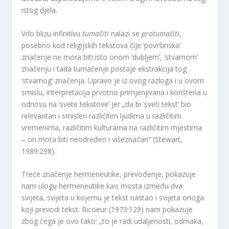
istog djela.
Vrlo blizu infinitivu
tumačiti
nalazi se
protumačiti,
posebno kod religijskih tekstova čije ‘površinsko’
značenje ne mora biti isto onom ‘dubljem’, ‘stvarnom’
značenju i tada tumačenje postaje ekstrakcija tog
‘stvarnog’ značenja. Upravo je iz ovog razloga i u ovom
smislu, interpretacija prvotno primjenjivana i korištena u
odnosu na ‘svete tekstove’ jer „da bi ‘sveti tekst’ bio
relevantan i smislen različitim ljudima u različitim
vremenima, različitim kulturama na različitim mjestima
– on mora biti neodređen i višeznačan“ (Stewart,
1989:298).
Treće značenje hermeneutike, prevođenje, pokazuje
nam ulogu hermeneutike kao mosta između dva
svijeta, svijeta u kojemu je tekst nastao i svijeta onoga
koji prevodi tekst. Ricoeur (1973:129) nam pokazuje
zbog čega je ovo tako: „to je radi udaljenosti, odmaka,