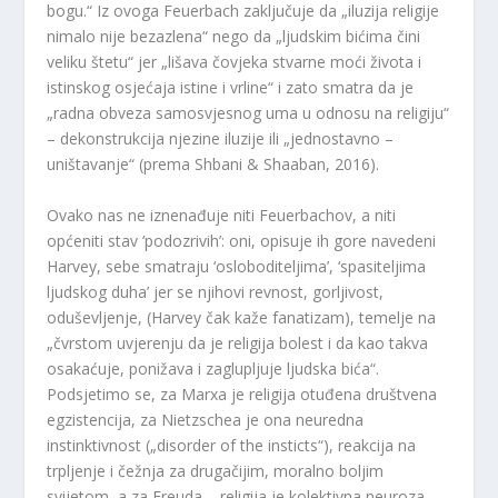
bogu.“ Iz ovoga Feuerbach zaključuje da „iluzija religije
nimalo nije bezazlena“ nego da „ljudskim bićima čini
veliku štetu“ jer „lišava čovjeka stvarne moći života i
istinskog osjećaja istine i vrline“ i zato smatra da je
„radna obveza samosvjesnog uma u odnosu na religiju“
– dekonstrukcija njezine iluzije ili „jednostavno –
uništavanje“ (prema Shbani & Shaaban, 2016).
Ovako nas ne iznenađuje niti Feuerbachov, a niti
općeniti stav ‘podozrivih’: oni, opisuje ih gore navedeni
Harvey, sebe smatraju ‘osloboditeljima’, ‘spasiteljima
ljudskog duha’ jer se njihovi revnost, gorljivost,
oduševljenje, (Harvey čak kaže fanatizam), temelje na
„čvrstom uvjerenju da je religija bolest i da kao takva
osakaćuje, ponižava i zaglupljuje ljudska bića“.
Podsjetimo se, za Marxa je religija otuđena društvena
egzistencija, za Nietzschea je ona neuredna
instinktivnost („disorder of the insticts“), reakcija na
trpljenje i čežnja za drugačijim, moralno boljim
svijetom, a za Freuda – religija je kolektivna neuroza.