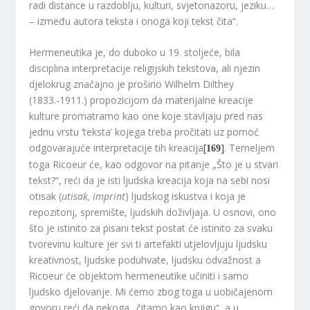
radi distance u razdoblju, kulturi, svjetonazoru, jeziku…
– između autora teksta i onoga koji tekst čita“.
Hermeneutika je, do duboko u 19. stoljeće, bila
disciplina interpretacije religijskih tekstova, ali njezin
djelokrug značajno je proširio Wilhelm Dilthey
(1833.-1911.) propozicijom da materijalne kreacije
kulture promatramo kao one koje stavljaju pred nas
jednu vrstu ‘teksta’ kojega treba pročitati uz pomoć
odgovarajuće interpretacije tih kreacija
[
]
. Temeljem
169
toga Ricoeur će, kao odgovor na pitanje „Što je u stvari
tekst?“, reći da je isti ljudska kreacija koja na sebi nosi
otisak (
utisak, imprint
) ljudskog iskustva i koja je
repozitorij, spremište, ljudskih doživljaja. U osnovi, ono
što je istinito za pisani tekst postat će istinito za svaku
tvorevinu kulture jer svi ti artefakti utjelovljuju ljudsku
kreativnost, ljudske poduhvate, ljudsku odvažnost a
Ricoeur će objektom hermeneutike učiniti i samo
ljudsko djelovanje. Mi ćemo zbog toga u uobičajenom
govoru reći da nekoga „čitamo kao knjigu“, a u