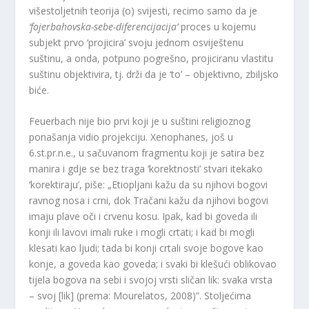
višestoljetnih teorija (o) svijesti, recimo samo da je
‘fojerbahovska-sebe-diferencijacija’
proces u kojemu
subjekt prvo ‘projicira’ svoju jednom osviještenu
suštinu, a onda, potpuno pogrešno, projiciranu vlastitu
suštinu objektivira, tj. drži da je ‘to’ – objektivno, zbiljsko
biće.
Feuerbach nije bio prvi koji je u suštini religioznog
ponašanja vidio projekciju. Xenophanes, još u
6.st.pr.n.e., u sačuvanom fragmentu koji je satira bez
manira i gdje se bez traga ‘korektnosti’ stvari itekako
‘korektiraju’, piše: „Etiopljani kažu da su njihovi bogovi
ravnog nosa i crni, dok Tračani kažu da njihovi bogovi
imaju plave oči i crvenu kosu. Ipak, kad bi goveda ili
konji ili lavovi imali ruke i mogli crtati; i kad bi mogli
klesati kao ljudi; tada bi konji crtali svoje bogove kao
konje, a goveda kao goveda; i svaki bi klešući oblikovao
tijela bogova na sebi i svojoj vrsti sličan lik: svaka vrsta
– svoj [lik] (prema: Mourelatos, 2008)”. Stoljećima