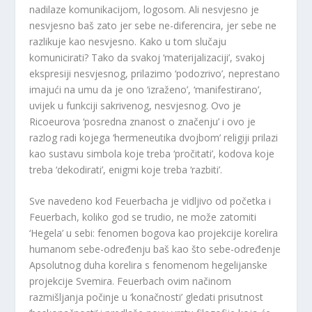
nadilaze komunikacijom, logosom. Ali nesvjesno je
nesvjesno baš zato jer sebe ne-diferencira, jer sebe ne
razlikuje kao nesvjesno. Kako u tom slučaju
komunicirati? Tako da svakoj ‘materijalizaciji’, svakoj
ekspresiji nesvjesnog, prilazimo ‘podozrivo’, neprestano
imajući na umu da je ono ‘izraženo’, ‘manifestirano’,
uvijek u funkciji sakrivenog, nesvjesnog. Ovo je
Ricoeurova ‘posredna znanost o značenju’ i ovo je
razlog radi kojega ‘hermeneutika dvojbom’ religiji prilazi
kao sustavu simbola koje treba ‘pročitati’, kodova koje
treba ‘dekodirati’, enigmi koje treba ‘razbiti’.
Sve navedeno kod Feuerbacha je vidljivo od početka i
Feuerbach, koliko god se trudio, ne može zatomiti
‘Hegela’ u sebi: fenomen bogova kao projekcije korelira
humanom sebe-određenju baš kao što sebe-određenje
Apsolutnog duha korelira s fenomenom hegelijanske
projekcije Svemira. Feuerbach ovim načinom
razmišljanja počinje u ‘konačnosti’ gledati prisutnost