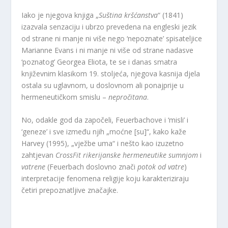
Iako je njegova knjiga „
Suština kršćanstva
“ (1841)
izazvala senzaciju i ubrzo prevedena na engleski jezik
od strane ni manje ni više nego ‘nepoznate’ spisateljice
Marianne Evans i ni manje ni više od strane nadasve
‘poznatog’ Georgea Eliota, te se i danas smatra
književnim klasikom 19. stoljeća, njegova kasnija djela
ostala su uglavnom, u doslovnom ali ponajprije u
hermeneutičkom smislu –
nepročitana
.
No, odakle god da započeli, Feuerbachove i ‘misli’ i
‘geneze’ i sve između njih „moćne [su]“, kako kaže
Harvey (1995), „vježbe uma“ i nešto kao izuzetno
zahtjevan
CrossFit rikerijanske
hermeneutike
sumnjom
i
vatrene
(Feuerbach doslovno znači
potok od vatre
)
interpretacije fenomena religije koju karakteriziraju
četiri prepoznatljive značajke.