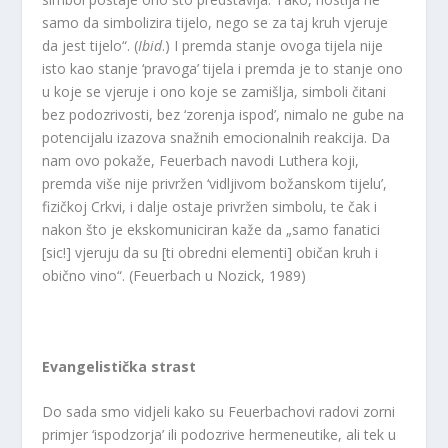
samo da simbolizira tijelo, nego se za taj kruh vjeruje
da jest tijelo“. (
Ibid
.) I premda stanje ovoga tijela nije
isto kao stanje ‘pravoga’ tijela i premda je to stanje ono
u koje se vjeruje i ono koje se zamišlja, simboli čitani
bez podozrivosti, bez ‘zorenja ispod’, nimalo ne gube na
potencijalu izazova snažnih emocionalnih reakcija. Da
nam ovo pokaže, Feuerbach navodi Luthera koji,
premda više nije privržen ‘vidljivom božanskom tijelu’,
fizičkoj Crkvi, i dalje ostaje privržen simbolu, te čak i
nakon što je ekskomuniciran kaže da „samo fanatici
[sic!] vjeruju da su [ti obredni elementi] običan kruh i
obično vino“. (Feuerbach u Nozick, 1989)
Evangelistička strast
Do sada smo vidjeli kako su Feuerbachovi radovi zorni
primjer ‘ispodzorja’ ili podozrive hermeneutike, ali tek u