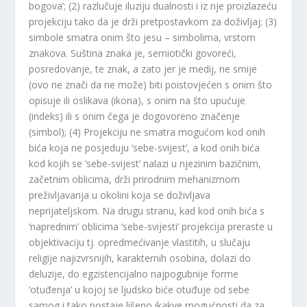
bogova’; (2) razlučuje iluziju dualnosti i iz nje proizlazeću
projekciju tako da je drži pretpostavkom za doživljaj; (3)
simbole smatra onim što jesu – simbolima, vrstom
znakova. Suština znaka je, semiotički govoreći,
posredovanje, te znak, a zato jer je medij, ne smije
(ovo ne znači da ne može) biti poistovjećen s onim što
opisuje ili oslikava (ikona), s onim na što upućuje
(indeks) ili s onim čega je dogovoreno značenje
(simbol); (4) Projekciju ne smatra mogućom kod onih
bića koja ne posjeduju ‘sebe-svijest’, a kod onih bića
kod kojih se ‘sebe-svijest’ nalazi u njezinim bazičnim,
začetnim oblicima, drži prirodnim mehanizmom
preživljavanja u okolini koja se doživljava
neprijateljskom. Na drugu stranu, kad kod onih bića s
‘naprednim’ oblicima ‘sebe-svijesti’ projekcija preraste u
objektivaciju tj. opredmećivanje vlastitih, u slučaju
religije najizvrsnijih, karakternih osobina, dolazi do
deluzije, do egzistencijalno najpogubnije forme
‘otuđenja’ u kojoj se ljudsko biće otuđuje od sebe
samog i tako postaje lišeno ikakve mogućnosti da za