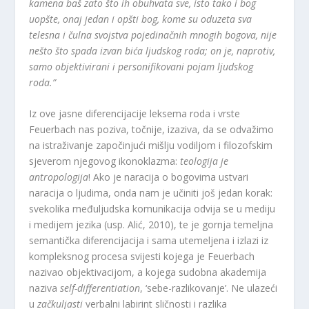
kamena baš zato što ih obuhvata sve, isto tako i bog
uopšte, onaj jedan i opšti bog, kome su oduzeta sva
telesna i čulna svojstva pojedinačnih mnogih bogova, nije
nešto što spada izvan bića ljudskog roda; on je, naprotiv,
samo objektivirani i personifikovani pojam ljudskog
roda.”
Iz ove jasne diferencijacije leksema roda i vrste
Feuerbach nas poziva, točnije, izaziva, da se odvažimo
na istraživanje započinjući mišlju vodiljom i filozofskim
sjeverom njegovog ikonoklazma:
teologija je
antropologija
! Ako je naracija o bogovima ustvari
naracija o ljudima, onda nam je učiniti još jedan korak:
svekolika međuljudska komunikacija odvija se u mediju
i medijem jezika (usp. Alić, 2010), te je gornja temeljna
semantička diferencijacija i sama utemeljena i izlazi iz
kompleksnog procesa svijesti kojega je Feuerbach
nazivao objektivacijom, a kojega sudobna akademija
naziva
self-differentiation
, ‘sebe-razlikovanje’. Ne ulazeći
u
začkuljasti
verbalni labirint sličnosti i razlika