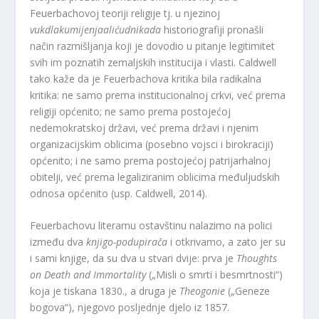
Feuerbachovoj teoriji religije tj. u njezinoj
vukdlakumijenjaalićudnikada
historiografiji pronašli
način razmišljanja koji je dovodio u pitanje legitimitet
svih im poznatih zemaljskih institucija i vlasti. Caldwell
tako kaže da je Feuerbachova kritika bila radikalna
kritika: ne samo prema institucionalnoj crkvi, već prema
religiji općenito; ne samo prema postojećoj
nedemokratskoj državi, već prema državi i njenim
organizacijskim oblicima (posebno vojsci i birokraciji)
općenito; i ne samo prema postojećoj patrijarhalnoj
obitelji, već prema legaliziranim oblicima međuljudskih
odnosa općenito (usp. Caldwell, 2014).
Feuerbachovu literarnu ostavštinu nalazimo na polici
između dva
knjigo-podupirača
i otkrivamo, a zato jer su
i sami knjige, da su dva u stvari dvije: prva je
Thoughts
on Death and Immortality
(„Misli o smrti i besmrtnosti“)
koja je tiskana 1830., a druga je
Theogonie
(„Geneze
bogova“), njegovo posljednje djelo iz 1857.