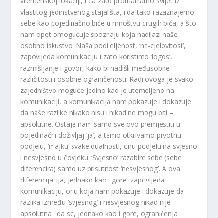
vremenskoj lokaciji, i da zato promatramo svijet iz
vlastitog jedinstvenog stajališta, i da tako razaznajemo
sebe kao pojedinačno biće u mnoštvu drugih bića, a što
nam opet omogućuje spoznaju koja nadilazi naše
osobno iskustvo. Naša podijeljenost, ‘ne-cjelovitost’,
zapovijeda komunikaciju i zato koristimo ‘logos’,
razmišljanje i govor, kako bi nadišli međusobne
različitosti i osobne ograničenosti. Radi ovoga je svako
zajedništvo moguće jedino kad je utemeljeno na
komunikaciji, a komunikacija nam pokazuje i dokazuje
da naše razlike nikako nisu i nikad ne mogu biti –
apsolutne. Ostaje nam samo sve ovo premjestiti u
pojedinačni doživljaj ‘ja’, a tamo otkrivamo prvotnu
podjelu, ‘majku’ svake dualnosti, onu podjelu na svjesno
i nesvjesno u čovjeku. ‘Svjesno’ razabire sebe (sebe
diferencira) samo uz prisutnost ‘nesvjesnog’. A ova
diferencijacija, jednako kao i gore, zapovijeda
komunikaciju, onu koja nam pokazuje i dokazuje da
razlika između ‘svjesnog’ i nesvjesnog nikad nije
apsolutna i da se, jednako kao i gore, ograničenja