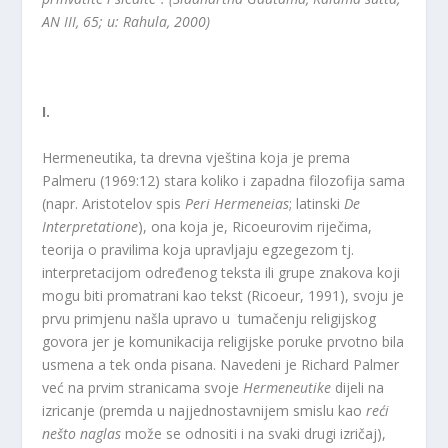
AN III, 65; u: Rahula, 2000)
I.
Hermeneutika, ta drevna vještina koja je prema
Palmeru (1969:12) stara koliko i zapadna filozofija sama
(napr. Aristotelov spis
Peri Hermeneias
; latinski
De
Interpretatione
), ona koja je, Ricoeurovim riječima,
teorija o pravilima koja upravljaju egzegezom tj.
interpretacijom određenog teksta ili grupe znakova koji
mogu biti promatrani kao tekst (Ricoeur, 1991), svoju je
prvu primjenu našla upravo u tumačenju religijskog
govora jer je komunikacija religijske poruke prvotno bila
usmena a tek onda pisana. Navedeni je Richard Palmer
već na prvim stranicama svoje
Hermeneutike
dijeli na
izricanje (premda u najjednostavnijem smislu kao
reći
nešto naglas
može se odnositi i na svaki drugi izričaj),