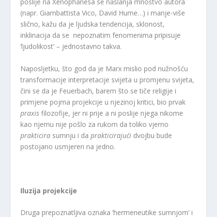
poslije na Xenophanesa se naslanja mnoštvo autora
(napr. Giambattista Vico, David Hume…) i manje-više
slično, kažu da je ljudska tendencija, sklonost,
inklinacija da se nepoznatim fenomenima pripisuje
‘ljudolikost’ – jednostavno takva.
Naposljetku, što god da je Marx mislio pod nužnošću
transformacije interpretacije svijeta u promjenu svijeta,
čini se da je Feuerbach, barem što se tiče religije i
primjene pojma projekcije u njezinoj kritici, bio prvak
praxis
filozofije, jer ni prije a ni poslije njega nikome
kao njemu nije pošlo za rukom da toliko vjerno
prakticira
sumnju i da
prakticirajući
dvojbu bude
postojano usmjeren na jedno.
Iluzija projekcije
Druga prepoznatljiva oznaka ‘hermeneutike sumnjom’ i