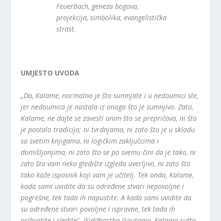
Feuerbach, geneza bogova,
projekcija, simbolika, evangelistička
strast.
UMJESTO UVODA
„Da, Kalame, normalno je što sumnjate i u nedoumici ste,
jer nedoumica je nastala iz onoga što je sumnjivo. Zato,
Kalame, ne dajte se zavesti onim što se prepričava, ni što
je postalo tradicija; ni tvrdnjama, ni zato što je u skladu
sa svetim knjigama, ni logičkim zaključcima i
domišljanjima, ni zato što se po svemu čini da je tako, ni
zato što vam neko gledište izgleda uverljivo, ni zato što
tako kaže isposnik koji vam je učitelj. Tek onda, Kalame,
kada sami uvidite da su određene stvari nepovoljne i
pogrešne, tek tada ih napustite. A kada sami uvidite da
su određene stvari povoljne i ispravne, tek tada ih
prihvatite i sledite“. (Siddhartha Gautama, Kalama sutta,