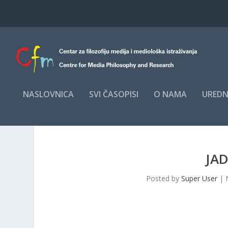
NASLOVNICA
SVI ČASOPISI
O NAMA
UREDN
JA
Posted by
Super User
|