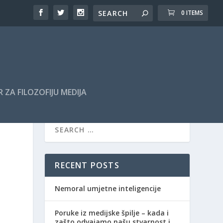
0 ITEMS
 ZA FILOZOFIJU MEDIJA
RECENT POSTS
Nemoral umjetne inteligencije
Poruke iz medijske špilje – kada i
zašto odvajamo našu stvarnost i