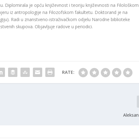
 Diplomirala je opću književnost i teoriju književnosti na Filološkom
smjeru iz antropologije na Filozofskom fakultetu. Doktorand je na
ogiju). Radi u znanstveno-istraživačkom odjelu Narodne biblioteke
tvenih skupova. Objavljuje radove u periodici.
RATE:
Aleksa