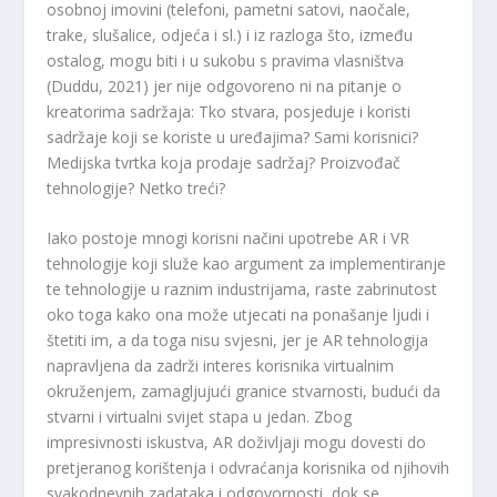
osobnoj imovini (telefoni, pametni satovi, naočale,
trake, slušalice, odjeća i sl.) i iz razloga što, između
ostalog, mogu biti i u sukobu s pravima vlasništva
(Duddu, 2021) jer nije odgovoreno ni na pitanje o
kreatorima sadržaja: Tko stvara, posjeduje i koristi
sadržaje koji se koriste u uređajima? Sami korisnici?
Medijska tvrtka koja prodaje sadržaj? Proizvođač
tehnologije? Netko treći?
Iako postoje mnogi korisni načini upotrebe AR i VR
tehnologije koji služe kao argument za implementiranje
te tehnologije u raznim industrijama, raste zabrinutost
oko toga kako ona može utjecati na ponašanje ljudi i
štetiti im, a da toga nisu svjesni, jer je AR tehnologija
napravljena da zadrži interes korisnika virtualnim
okruženjem, zamagljujući granice stvarnosti, budući da
stvarni i virtualni svijet stapa u jedan. Zbog
impresivnosti iskustva, AR doživljaji mogu dovesti do
pretjeranog korištenja i odvraćanja korisnika od njihovih
svakodnevnih zadataka i odgovornosti, dok se