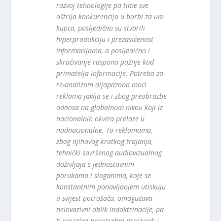
razvoj tehnologije pa time sve
oštrija konkurencija u borbi za um
kupca, posljedično su stvorili
hiperprodukciju i prezasićenost
informacijama, a posljedično i
skraćivanje raspona pažnje kod
primatelja informacije. Potreba za
re-analizom dijapazona moći
reklama javlja se i zbog preobrazbe
odnosa na globalnom nivou koji iz
nacionalnih okvira prelaze u
nadnacionalne. To reklamama,
zbog njihovog kratkog trajanja,
tehnički savršenog audiovizualnog
doživljaja s jednostavnim
porukama i sloganima, koje se
konstantnim ponavljanjem utiskuju
u svijest potrošača, omogućava
neinvazivni oblik indoktrinacije, pa
ti naizgled nepotrebni proizvodi i