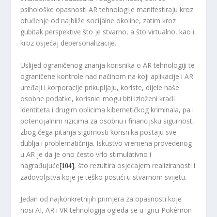
psihološke opasnosti AR tehnologije manifestiraju kroz
otuđenje od najbliže socijalne okoline, zatim kroz
gubitak perspektive što je stvarno, a što virtualno, kao i
kroz osjećaj depersonalizacije.
Uslijed ograničenog znanja korisnika o AR tehnologiji te
ograničene kontrole nad načinom na koji aplikacije i AR
uređaji i korporacije prikupljaju, koriste, dijele naše
osobne podatke, korisnici mogu biti izloženi krađi
identiteta i drugim oblicima kibernetičkog kriminala, pa i
potencijalnim rizicima za osobnu i financijsku sigurnost,
zbog čega pitanja sigurnosti korisnika postaju sve
dublja i problematičnija. Iskustvo vremena provedenog
u AR je da je ono često vrlo stimulativno i
nagrađujuće
[
]
, što rezultira osjećajem realiziranosti i
104
zadovoljstva koje je teško postići u stvarnom svijetu.
Jedan od najkonkretnijih primjera za opasnosti koje
nosi AI, AR i VR tehnologija ogleda se u igrici Pokémon