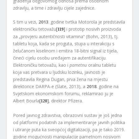
građenja odgovornog odnosa prema osobnom
zdravlju, a time i zdravlju cijele zajednice.
S tim u vezi,
2013
. godine tvrtka Motorola je predstavila
elektroničku tetovažu
[
]
i prototip nosivih proizvoda
119
za „provjeru autentičnosti vitamina“ (Bohn, 2013), tj.
tabletu koja, kada se proguta, stupa u interakciju s
želučanom kiselinom i emitira 18-bitni signal iz tijela,
čineći cijelu osobu uređajem za autentifikaciju.
Elektroničku tetovažu, kao i
pametnu
oralnu tabletu
koja vas pretvara u ljudsku lozinku, javnosti je
predstavila Regina Dugan, prva žena na mjestu
direktorice DARPA-e (Slate, 2013), a
2018
. godine na
Svjetskom ekonomskom forumu, reklamirao ju je
Albert Bourla
[
]
, direktor Pfizera.
120
Pored javnog zdravstva, obrazovni sustav je još jedna
od platformi podatnih za implementiranje javnih politika
i utiranje puta ka sveopćoj digitalizaciji, pa je tako 2019.
godine mogućnosti manipulacije pametnom nosivom