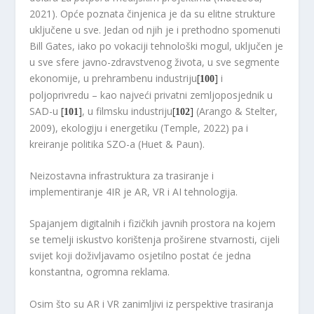
2021). Opće poznata činjenica je da su elitne strukture
uključene u sve. Jedan od njih je i prethodno spomenuti
Bill Gates, iako po vokaciji tehnološki mogul, uključen je
u sve sfere javno-zdravstvenog života, u sve segmente
ekonomije, u prehrambenu industriju
[
]
i
100
poljoprivredu – kao najveći privatni zemljoposjednik u
SAD-u
[
]
, u filmsku industriju
[
]
(Arango & Stelter,
101
102
2009), ekologiju i energetiku (Temple, 2022) pa i
kreiranje politika SZO-a (Huet & Paun).
Neizostavna infrastruktura za trasiranje i
implementiranje 4IR je AR, VR i AI tehnologija.
Spajanjem digitalnih i fizičkih javnih prostora na kojem
se temelji iskustvo korištenja proširene stvarnosti, cijeli
svijet koji doživljavamo osjetilno postat će jedna
konstantna, ogromna reklama.
Osim što su AR i VR zanimljivi iz perspektive trasiranja