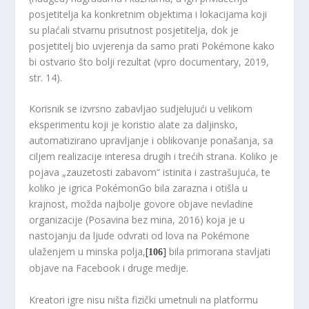
posjetitelja ka konkretnim objektima i lokacijama koji
su plaćali stvarnu prisutnost posjetitelja, dok je
posjetitelj bio uvjerenja da samo prati Pokémone kako
bi ostvario što bolji rezultat (vpro documentary, 2019,
str. 14).
Korisnik se izvrsno zabavljao sudjelujući u velikom
eksperimentu koji je koristio alate za daljinsko,
automatizirano upravljanje i oblikovanje ponašanja, sa
ciljem realizacije interesa drugih i trećih strana. Koliko je
pojava „zauzetosti zabavom“ istinita i zastrašujuća, te
koliko je igrica PokémonGo bila zarazna i otišla u
krajnost, možda najbolje govore objave nevladine
organizacije (Posavina bez mina, 2016) koja je u
nastojanju da ljude odvrati od lova na Pokémone
ulaženjem u minska polja,
[
]
bila primorana stavljati
106
objave na Facebook i druge medije.
Kreatori igre nisu ništa fizički umetnuli na platformu