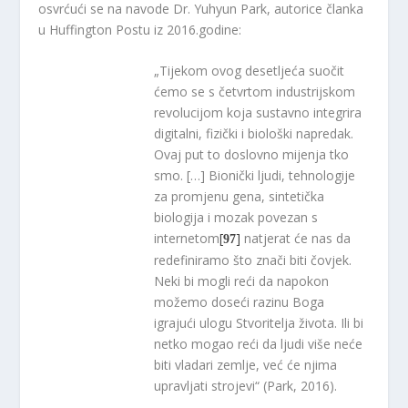
osvrćući se na navode Dr. Yuhyun Park, autorice članka
u Huffington Postu iz 2016.godine:
„Tijekom ovog desetljeća suočit
ćemo se s četvrtom industrijskom
revolucijom koja sustavno integrira
digitalni, fizički i biološki napredak.
Ovaj put to doslovno mijenja tko
smo. […] Bionički ljudi, tehnologije
za promjenu gena, sintetička
biologija i mozak povezan s
internetom
[
]
natjerat će nas da
97
redefiniramo što znači biti čovjek.
Neki bi mogli reći da napokon
možemo doseći razinu Boga
igrajući ulogu Stvoritelja života. Ili bi
netko mogao reći da ljudi više neće
biti vladari zemlje, već će njima
upravljati strojevi“ (Park, 2016).