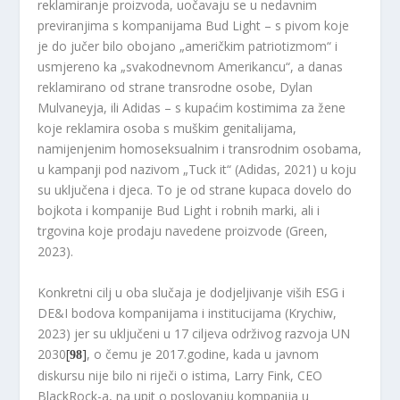
reklamiranje proizvoda, uočavaju se u nedavnim
previranjima s kompanijama Bud Light – s pivom koje
je do jučer bilo obojano „američkim patriotizmom“ i
usmjereno ka „svakodnevnom Amerikancu“, a danas
reklamirano od strane transrodne osobe, Dylan
Mulvaneyja, ili Adidas – s kupaćim kostimima za žene
koje reklamira osoba s muškim genitalijama,
namijenjenim homoseksualnim i transrodnim osobama,
u kampanji pod nazivom „Tuck it“ (Adidas, 2021) u koju
su uključena i djeca. To je od strane kupaca dovelo do
bojkota i kompanije Bud Light i robnih marki, ali i
trgovina koje prodaju navedene proizvode (Green,
2023).
Konkretni cilj u oba slučaja je dodjeljivanje viših ESG i
DE&I bodova kompanijama i institucijama (Krychiw,
2023) jer su uključeni u 17 ciljeva održivog razvoja UN
2030
[
]
, o čemu je 2017.godine, kada u javnom
98
diskursu nije bilo ni riječi o istima, Larry Fink, CEO
BlackRock-a, na upit o poslovanju kompanija u