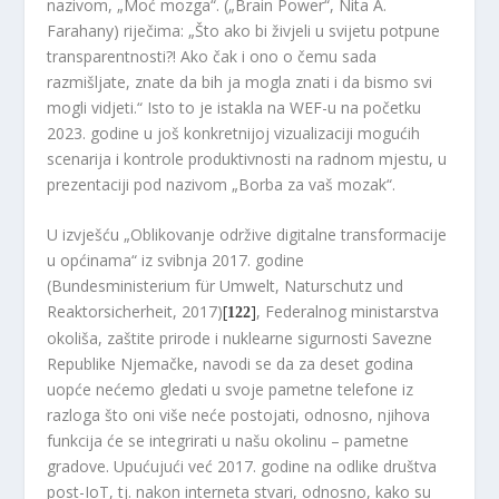
nazivom, „Moć mozga“. („Brain Power“, Nita A.
Farahany) riječima: „Što ako bi živjeli u svijetu potpune
transparentnosti?! Ako čak i ono o čemu sada
razmišljate, znate da bih ja mogla znati i da bismo svi
mogli vidjeti.“ Isto to je istakla na WEF-u na početku
2023. godine u još konkretnijoj vizualizaciji mogućih
scenarija i kontrole produktivnosti na radnom mjestu, u
prezentaciji pod nazivom „Borba za vaš mozak“.
U izvješću „Oblikovanje održive digitalne transformacije
u općinama“ iz svibnja 2017. godine
(Bundesministerium für Umwelt, Naturschutz und
Reaktorsicherheit, 2017)
[
]
, Federalnog ministarstva
122
okoliša, zaštite prirode i nuklearne sigurnosti Savezne
Republike Njemačke, navodi se da za deset godina
uopće nećemo gledati u svoje pametne telefone iz
razloga što oni više neće postojati, odnosno, njihova
funkcija će se integrirati u našu okolinu – pametne
gradove. Upućujući već 2017. godine na odlike društva
post-IoT, tj. nakon interneta stvari, odnosno, kako su