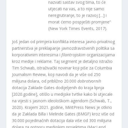
nazvati sastav svog tima, to će
utjecati na vas, a to nije samo
neregrutiranje, to je razvoj […] i
morat ćemo pospješiti promjene“
(New York Times Events, 2017).
Još jedan od primjera konflikta interesa javno-privatnog
partnerstva je preklapanje javnozdravstvenih politika sa
korporativnim interesima i
filantropskim
organizacijama
kroz medije i reklame. Taj segment je detaljno istražio
Tim Schwab, istraživački novinar koji piše za Columbia
Journalism Review, koji navodi da je više od 250
milijuna dolara, od približno 20.000
dobrotvornih
dotacija Zaklade Gates dodijeljenih do kraja lipnja
[2020.godine], otišlo u medijske tvrtke kako bi utjecale
na vijesti s jasnom ideološkom agendom (Schwab, T.,
2020). Krajem 2021. godine, MintPress News je otkrio
da je Zaklada Billa i Melinde Gates (BMGF) kroz više od
30.000 pojedinačnih dotacija dala više od 300 milijuna
dolara za
potporu
medijskim projektima (MacLeod,