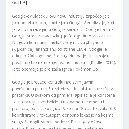
Go.
[
]
105
Google-ov ulazak u ovu novu industriju započeo je s
Johnom Hankeom, voditeljem Google Geo divizije, koji
je radio na razvijanju Google karata, tj. Google Earth-a i
Google Street View-a – koji je fotografirao svaku ulicu.
Njegovu kompaniju indikativnog naziva „Keyhole“
(Ključanica), financiranu od strane CIA-e, Google je
otkupio 2004. godine, što sugerira da je cijeli projekt
prvobitno bio namijenjen vojnoj industriji (Biddle, 2016).
Iz te operacije je proizašla igrica Pokémon Go.
Google je preuzeo kontrolu nad svim javnim
površinama putem Street Viewa, besplatno i bez ičijeg
pristanka. U svakom od primjera, aplikacija je korištena
za interakciju s korisnicima u stvarnom vremenu i
prostoru, pa je tako igrica Pokémon Go sadržavala GPS
koordinirane „PokéStops“, odnosno lokacije na kojima
su igrači mogli zaraditi bodove. Bili su
pogurkani
(nudged) nagradama i kaznama, u igri privlačenja