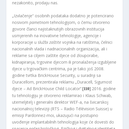
nezakonito, prodaju nas.
„Izvlačenje“ osobnih podataka dodatno je potencirano
nosivom
pametnom
tehnologijom, o čemu otvoreno
govore članci najistaknutijih obrazovnih institucija
usmjerenih na inovativne tehnologije, agencije i
korporacije u službi
zaštite
vojnika na ratištima, čelnici
nacionalnih vlada i nadnacionalnih organizacija, ali i
reklame sa ciljem zaštite djece od zlouporabe,
kidnapiranja, trgovine djecom ili pronalaženja izgubljene
djece u trgovačkim centrima, pa je tako još 2008.
godine tvrtka BrickHouse Security, u suradnji sa
Duracellom, prezentirala reklamu „Duracell, Sigurnost
djece – Ad BrickHouse Child Locator“.
[
]
2016. godine
110
tu tehnologiju je otvoreno reklamirao i Klaus Schwab,
utemeljitelj i generalni direktor WEF-a, na švicarskoj
nacionalnoj televiziji (RTS – Radio Télévision Suisse) u
emisiji Pardonnez-moi, ukazujući na postupno
uvođenje implantabilnih tehnologija koje će dovesti do
spajanja
našeg
biološkog, fizičkog i digitalnog identiteta.