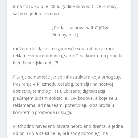
ili na frazu koju je 2006. godine skovao Clive Humby i
sažeo u jednoj rečenici:
„Podaci su nova nafta“ (Clive
Humby, n. d.).
možemo li i dalje sa sigurnošću smatrati da je moć
reklame skoncentrirana („samo“) na konkretnu ponudu i
brzu financijsku dobit?!
Pitanje se nameće jer se infrastruktura koja omogćuje
trasiranje 4IR, između ostalog, temelji i na nosivoj
pametnoj
tehnologiji te u ubrzanoj digitalizaciji
plaćanjem putem aplikacija i QR kodova, a koje se u
reklamama, ad nauseam, potenciraju kroz prodaju
konkretnih proizvoda i usluga.
Prethodno navedeno otvara nebrojeno dilema, a jedna
od onih koja se ističe je, bi li zbog potonjeg i na