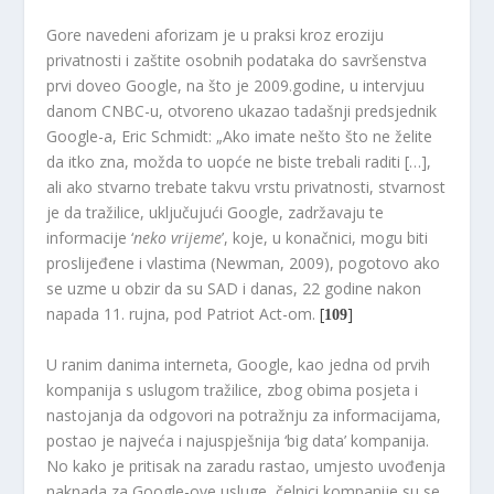
Gore navedeni aforizam je u praksi kroz eroziju
privatnosti i zaštite osobnih podataka do savršenstva
prvi doveo Google, na što je 2009.godine, u intervjuu
danom CNBC-u, otvoreno ukazao tadašnji predsjednik
Google-a, Eric Schmidt: „Ako imate nešto što ne želite
da itko zna, možda to uopće ne biste trebali raditi […],
ali ako stvarno trebate takvu vrstu privatnosti, stvarnost
je da tražilice, uključujući Google, zadržavaju te
informacije ‘
neko vrijeme
’, koje, u konačnici, mogu biti
proslijeđene i vlastima (Newman, 2009), pogotovo ako
se uzme u obzir da su SAD i danas, 22 godine nakon
napada 11. rujna, pod Patriot Act-om.
[
]
109
U ranim danima interneta, Google, kao jedna od prvih
kompanija s uslugom tražilice, zbog obima posjeta i
nastojanja da odgovori na potražnju za informacijama,
postao je najveća i najuspješnija ‘big data’ kompanija.
No kako je pritisak na zaradu rastao, umjesto uvođenja
naknada za Google-ove usluge, čelnici kompanije su se