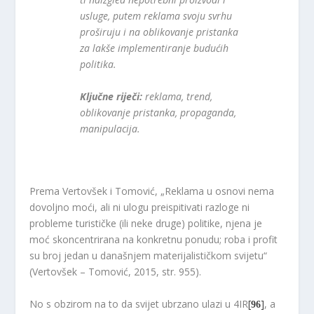
usluge, putem reklama svoju svrhu
proširuju i na oblikovanje pristanka
za lakše implementiranje budućih
politika.
Ključne riječi:
reklama, trend,
oblikovanje pristanka, propaganda,
manipulacija.
Prema Vertovšek i Tomović, „Reklama u osnovi nema
dovoljno moći, ali ni ulogu preispitivati razloge ni
probleme turističke (ili neke druge) politike, njena je
moć skoncentrirana na konkretnu ponudu; roba i profit
su broj jedan u današnjem materijalističkom svijetu“
(Vertovšek – Tomović, 2015, str. 955).
No s obzirom na to da svijet ubrzano ulazi u 4IR
[
]
, a
96