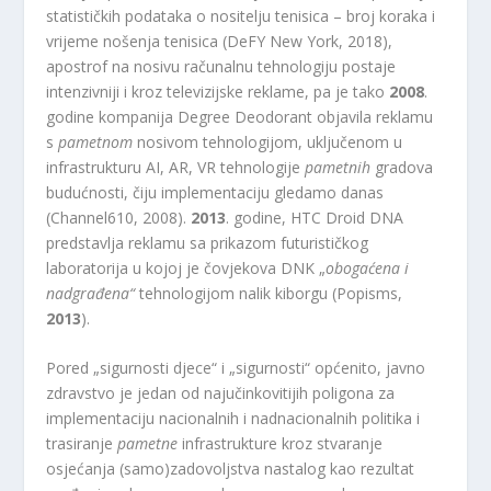
statističkih podataka o nositelju tenisica – broj koraka i
vrijeme nošenja tenisica (DeFY New York, 2018),
apostrof na nosivu računalnu tehnologiju postaje
intenzivniji i kroz televizijske reklame, pa je tako
2008
.
godine kompanija Degree Deodorant objavila reklamu
s
pametnom
nosivom tehnologijom, uključenom u
infrastrukturu AI, AR, VR tehnologije
pametnih
gradova
budućnosti, čiju implementaciju gledamo danas
(Channel610, 2008).
2013
. godine, HTC Droid DNA
predstavlja reklamu sa prikazom futurističkog
laboratorija u kojoj je čovjekova DNK „
obogaćena
i
nadgrađena“
tehnologijom nalik kiborgu (Popisms,
2013
).
Pored „sigurnosti djece“ i „sigurnosti“ općenito, javno
zdravstvo je jedan od najučinkovitijih poligona za
implementaciju nacionalnih i nadnacionalnih politika i
trasiranje
pametne
infrastrukture kroz stvaranje
osjećanja (samo)zadovoljstva nastalog kao rezultat