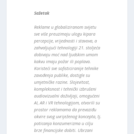
Sažetak
Reklame u globaliziranom svijetu
sve više preuzimaju ulogu kipara
percepcije, vrijednosti i stavova, a
zahvaljujući tehnologiji 21. stoljeća
dobivaju moć nad ljudskim umom
kakvu imaju požar ili poplava.
Koristeći sve sofisticiranije tehnike
zavođenja publike, dostigle su
umjetničke razine. Slojevitost,
kompleksnost i tehnički izbrušeni
audiovizualni doživljaji, omogućeni
AI, AR i VR tehnologijom, otvorili su
prostor reklamama da prevaziđu
okvire svog uvriježenog koncepta, tj.
poticanja konzumerizma u cilju
brze financijske dobiti. Ubrzani