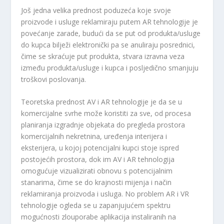
Još jedna velika prednost poduzeća koje svoje
proizvode i usluge reklamiraju putem AR tehnologije je
povećanje zarade, budući da se put od produkta/usluge
do kupca bilježi elektronički pa se anuliraju posrednici,
čime se skraćuje put produkta, stvara izravna veza
između produkta/usluge i kupca i posljedično smanjuju
troškovi poslovanja.
Teoretska prednost AV i AR tehnologije je da se u
komercijalne svrhe može koristiti za sve, od procesa
planiranja izgradnje objekata do pregleda prostora
komercijalnih nekretnina, uređenja interijera i
eksterijera, u kojoj potencijalni kupci stoje ispred
postojećih prostora, dok im AV i AR tehnologija
omogućuje vizualizirati obnovu s potencijalnim
stanarima, čime se do krajnosti mijenja i način
reklamiranja proizvoda i usluga. No problem AR i VR
tehnologije ogleda se u zapanjujućem spektru
mogućnosti zlouporabe aplikacija instaliranih na