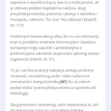
napravice u vlasništvu kupca, kao ni u fizički prostor, ali
je otkriveni problem kapitalizma nadzora, zbog
preuzimanja kontrole, pokrenuo i pitanja o vlasništvu i
monopolu, odnosno: Tko zna? Tko odlučuje?
(
Zuboff,
str. 117)
Korištenjem bihevioralnog viška, što su sve informacije
koje su prvobitno smatrane informacijskim otpadom,
kompanije mogu započeti s predviđanjima o
preferencijama određenih skupina bez njihovog znanja i
suglasnosti (Zuboff, str. 91).
Tu je i sve šire područje hakiranja uređaja proširene
stvarnosti, neovlaštenog audio i video nadzora te
snimanja bez znanja korisnika,
[
]
što za sobom
107
povlači etička i pravna pitanja vezana uz upotrebu AR
tehnologije.
Zbog prethodno navedenog, način reklamiranja AI, AR i
VR tehnologije ovisit će i od kvalitete digitalne