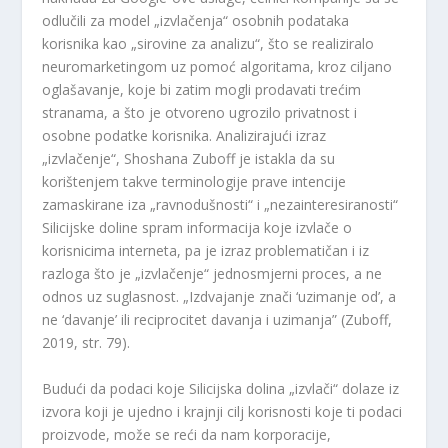
odlučili za model „izvlačenja“ osobnih podataka
korisnika kao „sirovine za analizu“, što se realiziralo
neuromarketingom uz pomoć algoritama, kroz ciljano
oglašavanje, koje bi zatim mogli prodavati trećim
stranama, a što je otvoreno ugrozilo privatnost i
osobne podatke korisnika. Analizirajući izraz
„izvlačenje“, Shoshana Zuboff je istakla da su
korištenjem takve terminologije prave intencije
zamaskirane iza „ravnodušnosti“ i „nezainteresiranosti“
Silicijske doline spram informacija koje izvlače o
korisnicima interneta, pa je izraz problematičan i iz
razloga što je „izvlačenje“ jednosmjerni proces, a ne
odnos uz suglasnost. „Izdvajanje znači ‘uzimanje od’, a
ne ‘davanje’ ili reciprocitet davanja i uzimanja” (Zuboff,
2019, str. 79).
Budući da podaci koje Silicijska dolina „izvlači“ dolaze iz
izvora koji je ujedno i krajnji cilj korisnosti koje ti podaci
proizvode, može se reći da nam korporacije,