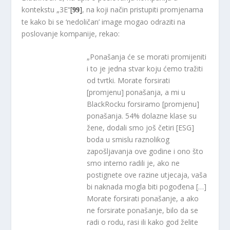
kontekstu „3E“
[
]
, na koji način pristupiti promjenama
99
te kako bi se ‘nedoličan’ image mogao odraziti na
poslovanje kompanije, rekao:
„Ponašanja će se morati promijeniti
i to je jedna stvar koju ćemo tražiti
od tvrtki. Morate forsirati
[promjenu] ponašanja, a mi u
BlackRocku forsiramo [promjenu]
ponašanja. 54% dolazne klase su
žene, dodali smo još četiri [ESG]
boda u smislu raznolikog
zapošljavanja ove godine i ono što
smo interno radili je, ako ne
postignete ove razine utjecaja, vaša
bi naknada mogla biti pogođena […]
Morate forsirati ponašanje, a ako
ne forsirate ponašanje, bilo da se
radi o rodu, rasi ili kako god želite