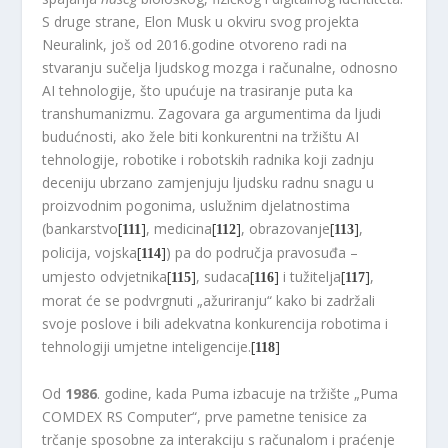
S druge strane, Elon Musk u okviru svog projekta
Neuralink, još od 2016.godine otvoreno radi na
stvaranju sučelja ljudskog mozga i računalne, odnosno
AI tehnologije, što upućuje na trasiranje puta ka
transhumanizmu. Zagovara ga argumentima da ljudi
budućnosti, ako žele biti konkurentni na tržištu AI
tehnologije, robotike i robotskih radnika koji zadnju
deceniju ubrzano zamjenjuju ljudsku radnu snagu u
proizvodnim pogonima, uslužnim djelatnostima
(bankarstvo
[
]
, medicina
[
]
, obrazovanje
[
]
,
111
112
113
policija, vojska
[
]
) pa do područja pravosuđa –
114
umjesto odvjetnika
[
]
, sudaca
[
]
i tužitelja
[
]
,
115
116
117
morat će se podvrgnuti „ažuriranju“ kako bi zadržali
svoje poslove i bili adekvatna konkurencija robotima i
tehnologiji umjetne inteligencije.
[
]
118
Od
1986
. godine, kada Puma izbacuje na tržište „Puma
COMDEX RS Computer“, prve pametne tenisice za
trčanje sposobne za interakciju s računalom i praćenje