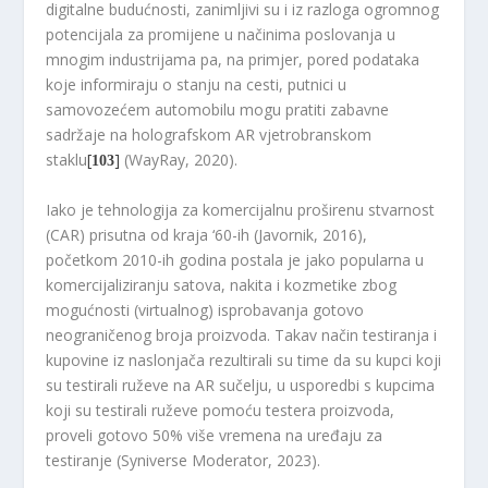
digitalne budućnosti, zanimljivi su i iz razloga ogromnog
potencijala za promijene u načinima poslovanja u
mnogim industrijama pa, na primjer, pored podataka
koje informiraju o stanju na cesti, putnici u
samovozećem automobilu mogu pratiti zabavne
sadržaje na holografskom AR vjetrobranskom
staklu
[
]
(WayRay, 2020).
103
Iako je tehnologija za komercijalnu proširenu stvarnost
(CAR) prisutna od kraja ‘60-ih (Javornik, 2016),
početkom 2010-ih godina postala je jako popularna u
komercijaliziranju satova, nakita i kozmetike zbog
mogućnosti (virtualnog) isprobavanja gotovo
neograničenog broja proizvoda. Takav način testiranja i
kupovine iz naslonjača rezultirali su time da su kupci koji
su testirali ruževe na AR sučelju, u usporedbi s kupcima
koji su testirali ruževe pomoću testera proizvoda,
proveli gotovo 50% više vremena na uređaju za
testiranje (Syniverse Moderator, 2023).