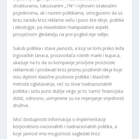
strukturama, takozvanim „1%“ i njihovim istaknutim
pojedincima, ali i raznim politikama, omogućeno da uz
brzu zaradu kroz reklame vežu i puno šire ideje, politike
i ideologije, pa
novododani
manipulativni aspekt
prosječnom gledatelju na prvi pogled nije vidljiv.
Sukob politika i stava javnosti, a koji se lomi preko leđa
trgovačkih lanaca, proizvođača robnih marki i kupaca,
ukazuje na to da su kompanije
prisiljene
proizvode
reklamirati i prodavati kroz prizmu pozitivnih ideja koje
nisu dijelom klasične poslovne politike i klasičnih
metoda oglašavanja, već su stvar nadnacionalnih
politika i sežu puno dublje nego je to ‘samo’ financijska
dobit, odnosno, usmjerene su na mijenjanje vrijednosti
društva.
Moć dostupnosti informacija o implementaciji
korporativno-nacionalnih i nadnacionalnih politika, a
koje javnost ima mogućnost sagledati kroz