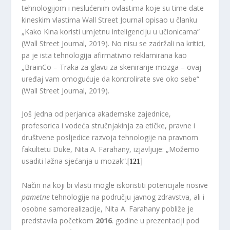
tehnologijom i neslućenim ovlastima koje su time date
kineskim vlastima Wall Street Journal opisao u članku
„Kako Kina koristi umjetnu inteligenciju u učionicama“
(Wall Street Journal, 2019). No nisu se zadržali na kritici,
pa je ista tehnologija afirmativno reklamirana kao
„BrainCo – Traka za glavu za skeniranje mozga – ovaj
uređaj vam omogućuje da kontrolirate sve oko sebe“
(Wall Street Journal, 2019).
Još jedna od perjanica akademske zajednice,
profesorica i vodeća stručnjakinja za etičke, pravne i
društvene posljedice razvoja tehnologije na pravnom
fakultetu Duke, Nita A. Farahany, izjavljuje: „Možemo
usaditi lažna sjećanja u mozak“.
[
]
121
Način na koji bi vlasti mogle iskoristiti potencijale nosive
pametne
tehnologije na području javnog zdravstva, ali i
osobne samorealizacije, Nita A. Farahany pobliže je
predstavila početkom
2016
. godine u prezentaciji pod