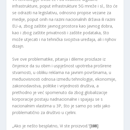
infrastrukture, poput infrastrukture 5G mreže i sl., što će
se odraziti na legislativu, odnosno propise vezane za
medije, poput onih na razini nacionalnih država ili razini
EU-a, zbog zaštite javnog prostora kao javnog dobra,
kao i zbog zaštite privatnosti i zaštite podataka, što
može utjecati i na tehnička svojstva uređaja, ali i njihov
dizajn.
Sve ove problematike, pitanja i dileme proizlaze iz
činjenice da su obim i uspješnost upotreba proširene
stvarnosti, u obliku reklama na javnim površinama, u
međuovisnosti odnosa između tehnologije, ekonomije,
zakonodavstva, politike i vrijednosti društva, a
prethodno je već spomenuto da zbog globalizacije
korporacije postaju nadnacionalne i spajaju se s
nacionalnim vlastima u 3P, što je samo po sebi jako
problematično za društvo u cjelini.
„Ako je nešto besplatno, Vi ste proizvod.“
[
]
108