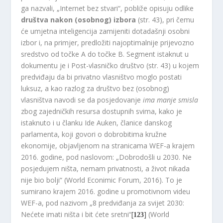
ga nazvali, „Internet bez stvari“, pobliže opisuju odlike
društva nakon (osobnog) izbora
(str. 43), pri čemu
će umjetna inteligencija zamijeniti dotadašnji osobni
izbor i, na primjer, predložiti najoptimalnije prijevozno
sredstvo od točke A do točke B. Segment istaknut u
dokumentu je i Post-vlasničko društvo (str. 43) u kojem
predviđaju da bi privatno vlasništvo moglo postati
luksuz, a kao razlog za društvo bez (osobnog)
vlasništva navodi se da posjedovanje
ima manje
smisla
zbog zajedničkih resursa dostupnih svima, kako je
istaknuto i u članku Ide Auken, članice danskog
parlamenta, koji govori o dobrobitima kružne
ekonomije, objavljenom na stranicama WEF-a krajem
2016. godine, pod naslovom: „Dobrodošli u 2030. Ne
posjedujem ništa, nemam privatnosti, a život nikada
nije bio bolji“ (World Econimic Forum, 2016). To je
sumirano krajem 2016. godine u promotivnom videu
WEF-a, pod nazivom „8 predviđanja za svijet 2030:
Nećete imati ništa i bit ćete sretni“
[
]
(World
123