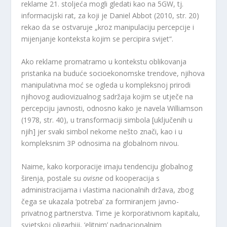
reklame 21. stoljeća mogli gledati kao na 5GW, tj.
informacijski rat, za koji je Daniel Abbot (2010, str. 20)
rekao da se ostvaruje „kroz manipulaciju percepcije i
mijenjanje konteksta kojim se percipira svijet“.
Ako reklame promatramo u kontekstu oblikovanja
pristanka na buduće socioekonomske trendove, njihova
manipulativna moć se ogleda u kompleksnoj prirodi
njihovog audiovizualnog sadržaja kojim se utječe na
percepciju javnosti, odnosno kako je navela Williamson
(1978, str. 40), u transformaciji simbola [uključenih u
njih] jer svaki simbol nekome nešto znači, kao i u
kompleksnim 3P odnosima na globalnom nivou.
Naime, kako korporacije imaju tendenciju globalnog
širenja, postale su
ovisne
od kooperacija s
administracijama i vlastima nacionalnih država, zbog
čega se ukazala ‘potreba’ za formiranjem javno-
privatnog partnerstva. Time je korporativnom kapitalu,
svjetskoj oligarhiji, ‘elitnim’ nadnacionalnim