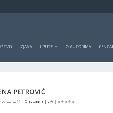
IŠTVO
IZJAVA
UPUTE
O AUTORIMA
CENTAR
ENA PETROVIĆ
Nov 22, 2011
|
O autorima
|
0
|