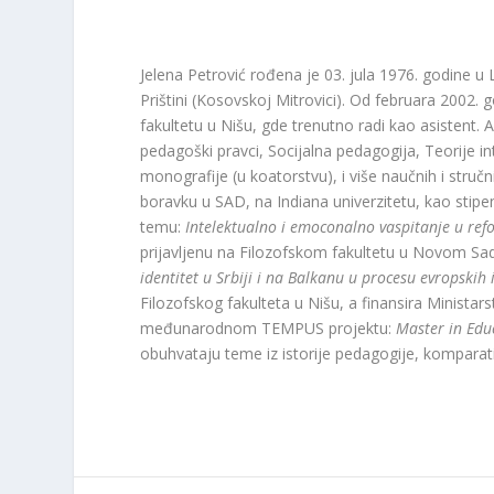
Jelena Petrović rođena je 03. jula 1976. godine u 
Prištini (Kosovskoj Mitrovici). Od februara 2002
fakultetu u Nišu, gde trenutno radi kao asistent
pedagoški pravci, Socijalna pedagogija, Teorije in
monografije (u koatorstvu), i više naučnih i str
boravku u SAD, na Indiana univerzitetu, kao stipen
temu:
Intelektualno i emoconalno vaspitanje u ref
prijavljenu na Filozofskom fakultetu u Novom Sa
identitet u Srbiji i na Balkanu u procesu evropskih 
Filozofskog fakulteta u Nišu, a finansira Ministar
međunarodnom TEMPUS projektu:
Master in Edu
obuhvataju teme iz istorije pedagogije, komparati