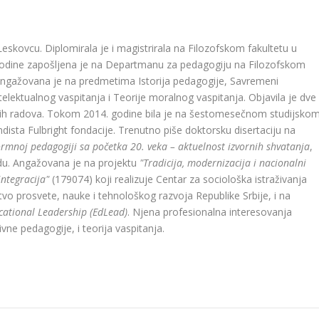
Leskovcu. Diplomirala je i magistrirala na Filozofskom fakultetu u
. godine zapošljena je na Departmanu za pedagogiju na Filozofskom
. Angažovana je na predmetima Istorija pedagogije, Savremeni
telektualnog vaspitanja i Teorije moralnog vaspitanja. Objavila je dve
učnih radova. Tokom 2014. godine bila je na šestomesečnom studijsko
dista Fulbright fondacije. Trenutno piše doktorsku disertaciju na
ormnoj pedagogiji sa početka 20. veka – aktuelnost izvornih shvatanja
,
du. Angažovana je na projektu
"Tradicija, modernizacija i nacionalni
integracija"
(179074) koji realizuje Centar za sociološka istraživanja
stvo prosvete, nauke i tehnološkog razvoja Republike Srbije, i na
cational Leadership (EdLead)
. Njena profesionalna interesovanja
vne pedagogije, i teorija vaspitanja.