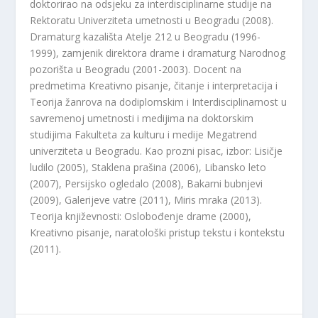
doktorirao na odsjeku za interdisciplinarne studije na
Rektoratu Univerziteta umetnosti u Beogradu (2008).
Dramaturg kazališta Atelje 212 u Beogradu (1996-
1999), zamjenik direktora drame i dramaturg Narodnog
pozorišta u Beogradu (2001-2003). Docent na
predmetima Kreativno pisanje, čitanje i interpretacija i
Teorija žanrova na dodiplomskim i Interdisciplinarnost u
savremenoj umetnosti i medijima na doktorskim
studijima Fakulteta za kulturu i medije Megatrend
univerziteta u Beogradu. Kao prozni pisac, izbor: Lisičje
ludilo (2005), Staklena prašina (2006), Libansko leto
(2007), Persijsko ogledalo (2008), Bakarni bubnjevi
(2009), Galerijeve vatre (2011), Miris mraka (2013).
Teorija književnosti: Oslobođenje drame (2000),
Kreativno pisanje, naratološki pristup tekstu i kontekstu
(2011).