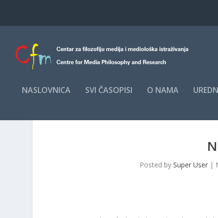
NASLOVNICA
SVI ČASOPISI
O NAMA
UREDN
N
Posted by
Super User
|