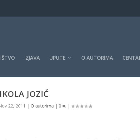
IŠTVO
IZJAVA
UPUTE
O AUTORIMA
CENTAR
IKOLA JOZIĆ
Nov 22, 2011
|
O autorima
|
0
|