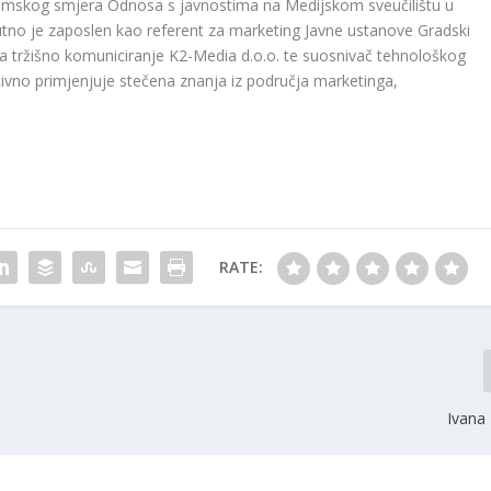
iplomskog smjera Odnosa s javnostima na Medijskom sveučilištu u
nutno je zaposlen kao referent za marketing Javne ustanove Gradski
 za tržišno komuniciranje K2-Media d.o.o. te suosnivač tehnološkog
vno primjenjuje stečena znanja iz područja marketinga,
RATE:
Ivana