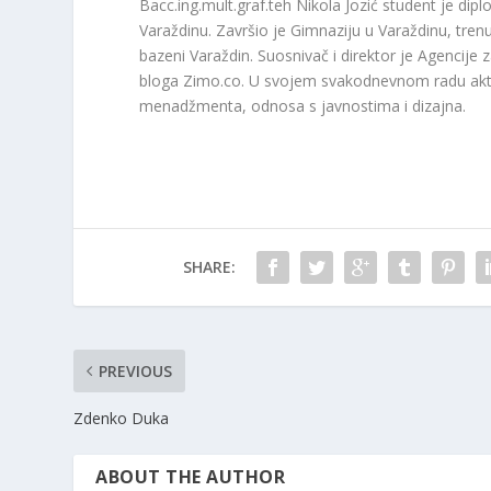
Bacc.ing.mult.graf.teh Nikola Jozić student je d
Varaždinu. Završio je Gimnaziju u Varaždinu, tre
bazeni Varaždin. Suosnivač i direktor je Agencije
bloga Zimo.co. U svojem svakodnevnom radu akti
menadžmenta, odnosa s javnostima i dizajna.
SHARE:
PREVIOUS
Zdenko Duka
ABOUT THE AUTHOR