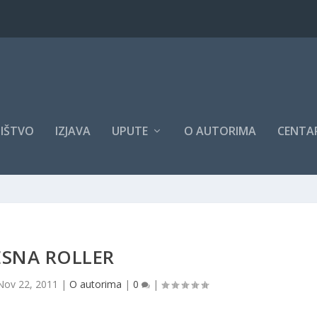
IŠTVO
IZJAVA
UPUTE
O AUTORIMA
CENTAR
ESNA ROLLER
Nov 22, 2011
|
O autorima
|
0
|