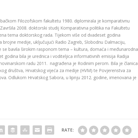
ebačkom Filozofskom fakultetu 1980. diplomirala je komparativnu
 Završila 2008. doktorski studij Komparativna politika na Fakultetu
vaćena tema doktorskog rada. Tijekom više od dvadeset godina
za brojne medije, uključujući Radio Zagreb, Slobodnu Dalmaciju,
st te se bavila širokim rasponom tema – kultura, domaća i međunarodn
et godina bila je urednica i voditeljica informativnih emisija Radija
 novinarskom radu 2011. nagrađena je Rodinim perom. Bila je članica
og društva, Hrvatskog vijeća za medije (HVM) te Povjerenstva za
ova. Odlukom Hrvatskog Sabora, u lipnju 2012. godine, imenovana je
RATE: