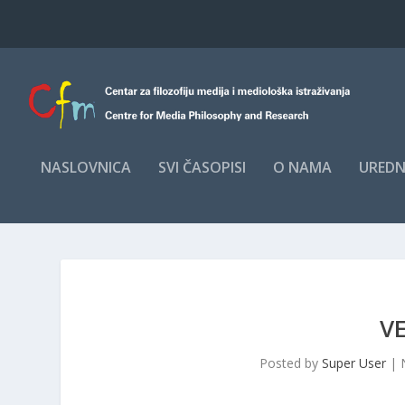
NASLOVNICA
SVI ČASOPISI
O NAMA
UREDN
V
Posted by
Super User
|