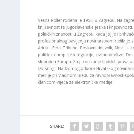
Vesna Roller rođena je 1956. u Zagrebu. Na zagr
književnost te jugoslavenske jezike i književnosti.
političkih znanosti u Zagrebu, kada joj je i prih
profesionalnog bavljenja novinarstvom radila je 
Arkzin, Feral Tribune, Poslovni dnevnik, Novi li
politika, europske integracije, civilno društvo. Des
slobodna Europa. Za promicanje ljudskih prava u
Izvršnog i Nadzornog odbora Hrvatskog novinarsk
medije pri Vladinom uredu za ravnopravnost spol
članicom Vijeća za elektroničke medije.
SHARE: